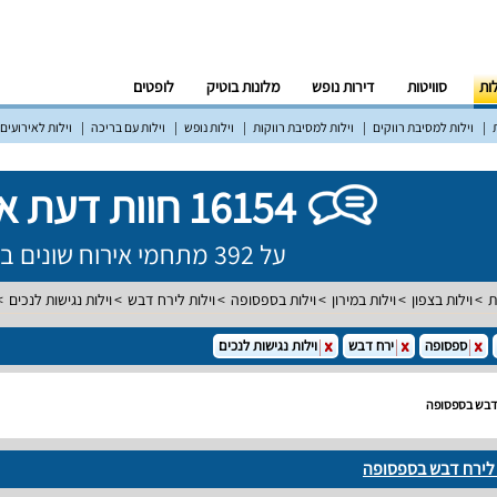
לות
סוויטות
דירות נופש
מלונות בוטיק
לופטים
וילות למסיבת רווקים
וילות למסיבת רווקות
וילות נופש
וילות עם בריכה
וילות לאירועים
16154 חוות דעת אמיתיות!
על 392 מתחמי אירוח שונים ברחבי הארץ
ת
וילות בצפון
וילות במירון
וילות בספסופה
וילות לירח דבש
וילות נגישות לנכים
ספסופה
ירח דבש
וילות נגישות לנכים
ח דבש בספסופה
ם לירח דבש בספסופה