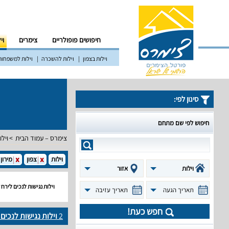
חיפושים פופולריים
צימרים
וי
וילות בצפון
וילות להשכרה
וילות למשפחות
סינון לפי:
חיפוש לפי שם מתחם
צימרס – עמוד הבית
וילו
וילות
צפון
מירון
וילות
אזור
וילות נגישות לנכים ליר
תאריך הגעה
תאריך עזיבה
חפש כעת!
2
וילות נגישות לנכי