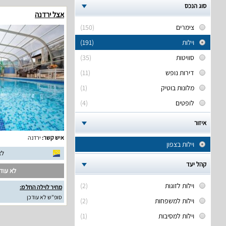
סוג הנכס
אצל ירדנה
צימרים
(150)
וילות
(191)
סוויטות
(35)
דירות נופש
(11)
מלונות בוטיק
(1)
לופטים
(4)
איזור
איש קשר:
ירדנה
וילות בצפון
לא
קהל יעד
לא עודכ
וילות לזוגות
(2)
מחיר לוילה החל מ:
סופ"ש לא עודכן
וילות למשפחות
(2)
וילות למסיבות
(1)