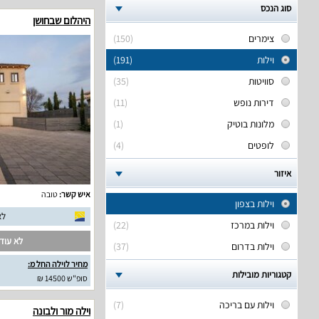
סוג הנכס
היהלום שבחושן
צימרים
(150)
וילות
(191)
סוויטות
(35)
דירות נופש
(11)
מלונות בוטיק
(1)
לופטים
(4)
איזור
איש קשר:
טובה
וילות בצפון
לא
וילות במרכז
(22)
לא עודכ
וילות בדרום
(37)
מחיר לוילה החל מ:
קטגוריות מובילות
סופ"ש 14500 ₪
וילות עם בריכה
(7)
וילה מור ולבונה