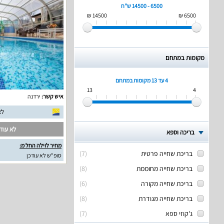
6500 - 14500 ש"ח
14500 ₪
6500 ₪
מקומות במתחם
4 עד 13
מקומות במתחם
13
4
איש קשר:
ירדנה
לא
לא עודכ
בריכה וספא
מחיר לוילה החל מ:
בריכת שחייה פרטית
(
7
)
סופ"ש לא עודכן
בריכת שחייה מחוממת
(
8
)
בריכת שחייה מקורה
(
6
)
בריכת שחייה מגודרת
(
8
)
ג'קוזי ספא
(
7
)