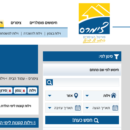
חיפושים פופולריים
צימרים
וי
וילות בצפון
וילות להשכרה
וילות למשפחות
סינון לפי:
חיפוש לפי שם מתחם
צימרס – עמוד הבית
וילו
וילות
צפון
מירון
וילות
אזור
וילות קטנות לימי הולדת
תאריך הגעה
תאריך עזיבה
חפש כעת!
8
וילות קטנות לימי 