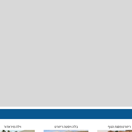
ריזורט פסגת הנוף
בלה ויסטה ריזורט
וילה מיראדור