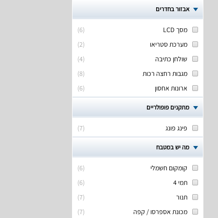
אבזור בחדרים
מסך LCD
(
6
)
מערכת סטריאו
(
2
)
שולחן כתיבה
(
4
)
מגבות רחצה רכות
(
8
)
ארונות אחסון
(
6
)
מתקנים פופולריים
פינג פונג
(
7
)
מה יש במטבח
קומקום חשמלי
(
6
)
תמי 4
(
6
)
תנור
(
7
)
מכונת אספרסו / קפה
(
7
)