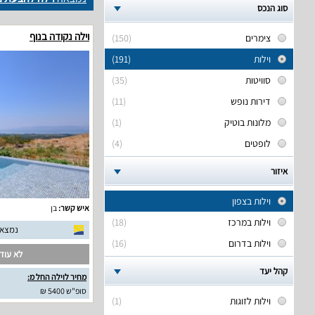
סוג הנכס
וילה נקודה בנוף
צימרים
(150)
וילות
(191)
סוויטות
(35)
דירות נופש
(11)
מלונות בוטיק
(1)
לופטים
(4)
איזור
וילות בצפון
איש קשר:
בן
וילות במרכז
(18)
נמצאו 7 חוות דעת אמ
וילות בדרום
(16)
לא עודכ
קהל יעד
מחיר לוילה החל מ:
סופ"ש 5400 ₪
וילות לזוגות
(1)