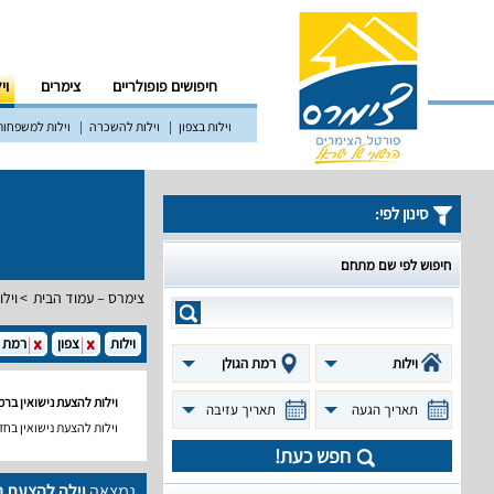
חיפושים פופולריים
צימרים
וי
וילות בצפון
וילות להשכרה
וילות למשפחות
סינון לפי:
חיפוש לפי שם מתחם
צימרס – עמוד הבית
וילו
וילות
צפון
רמת ה
וילות
רמת הגולן
וילות להצעת נישואין ברמ
תאריך הגעה
תאריך עזיבה
וילות להצעת נישואין בחד
חפש כעת!
נמצאה
וילה להצעת נ