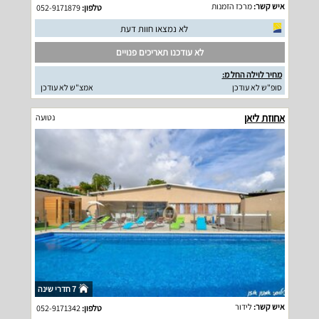
איש קשר:
מרכז הזמנות
טלפון:
052-9171879
לא נמצאו חוות דעת
לא עודכנו תאריכים פנויים
מחיר לוילה החל מ:
סופ"ש לא עודכן
אמצ"ש לא עודכן
אחוזת ליאן
נטועה
7 חדרי שינה
איש קשר:
לידור
טלפון:
052-9171342