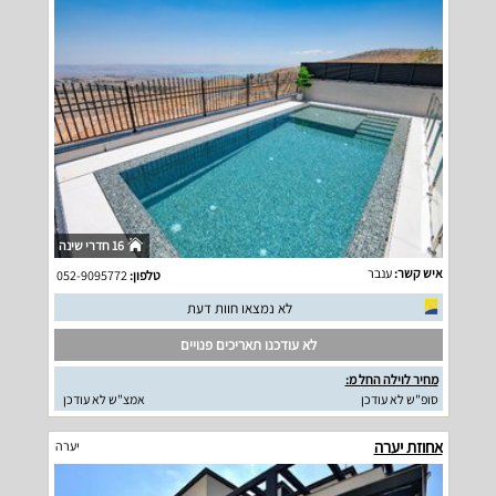
16 חדרי שינה
איש קשר:
ענבר
טלפון:
052-9095772
לא נמצאו חוות דעת
לא עודכנו תאריכים פנויים
מחיר לוילה החל מ:
סופ"ש לא עודכן
אמצ"ש לא עודכן
אחוזת יערה
יערה