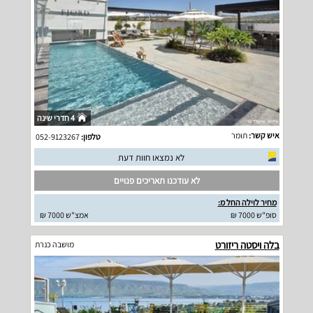
4 חדרי שינה
איש קשר:
תומר
טלפון:
052-9123267
לא נמצאו חוות דעת
לא עודכנו תאריכים פנויים
מחיר לוילה החל מ:
סופ"ש 7000 ₪
אמצ"ש 7000 ₪
בלה ויסטה ריזורט
מושבה כנרת