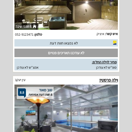
8 חדרי שינה
איש קשר:
איציק
טלפון:
052-9123471
לא נמצאו חוות דעת
לא עודכנו תאריכים פנויים
מחיר לוילה החל מ:
סופ"ש לא עודכן
אמצ"ש לא עודכן
וילה פרסטיז
עין יעקב
טוב מאוד
8.8
8 חוות דעת אמיתיות