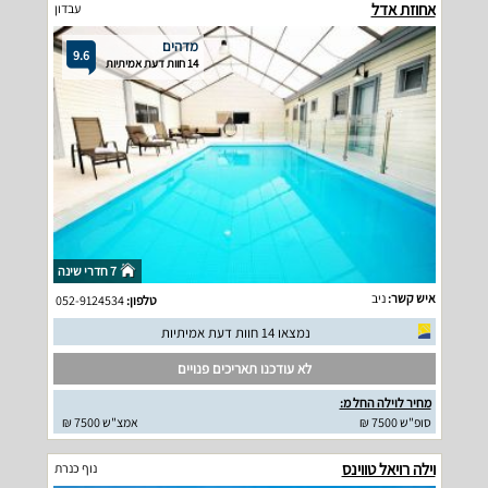
אחוזת אדל
עבדון
מדהים
9.6
14 חוות דעת אמיתיות
7 חדרי שינה
איש קשר:
ניב
טלפון:
052-9124534
נמצאו 14 חוות דעת אמיתיות
לא עודכנו תאריכים פנויים
מחיר לוילה החל מ:
סופ"ש 7500 ₪
אמצ"ש 7500 ₪
וילה רויאל טווינס
נוף כנרת