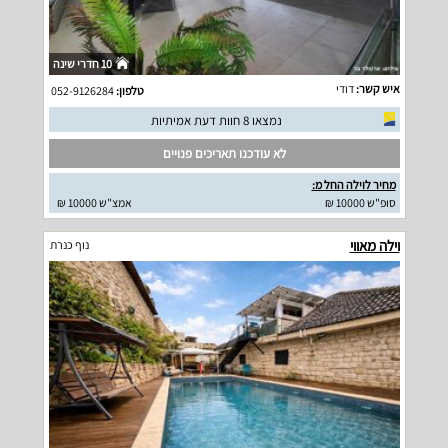
10 חדרי שינה
איש קשר:
דודי
טלפון:
052-9126284
נמצאו 8 חוות דעת אמיתיות
לא עודכנו תאריכים פנויים
מחיר לוילה החל מ:
סופ"ש 10000 ₪
אמצ"ש 10000 ₪
וילה מאווי
נוף כנרת