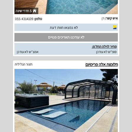
5 חדרי שינה
איש קשר:
רן
טלפון:
055-4314109
לא נמצאו חוות דעת
לא עודכנו תאריכים פנויים
מחיר לוילה החל מ:
סופ"ש לא עודכן
אמצ"ש לא עודכן
חלומות אלה פרימיום
חצור הגלילית