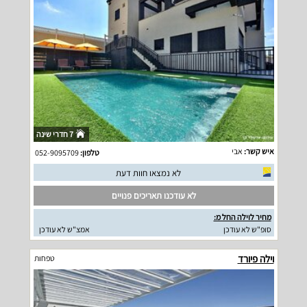
7 חדרי שינה
איש קשר:
אבי
טלפון:
052-9095709
לא נמצאו חוות דעת
לא עודכנו תאריכים פנויים
מחיר לוילה החל מ:
סופ"ש לא עודכן
אמצ"ש לא עודכן
וילה פיורד
טפחות