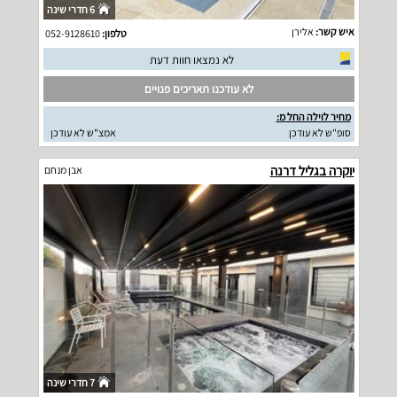
6 חדרי שינה
איש קשר:
אלירן
טלפון:
052-9128610
לא נמצאו חוות דעת
לא עודכנו תאריכים פנויים
מחיר לוילה החל מ:
סופ"ש לא עודכן
אמצ"ש לא עודכן
יוקרה בגליל דרנה
אבן מנחם
7 חדרי שינה