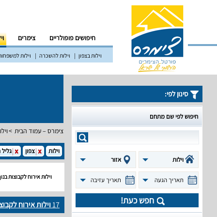
חיפושים פופולריים
צימרים
וי
וילות בצפון
וילות להשכרה
וילות למשפחות
סינון לפי:
חיפוש לפי שם מתחם
צימרס – עמוד הבית
וילו
וילות
צפון
גליל ה
וילות
אזור
וילות אירוח לקבוצות בנו
תאריך הגעה
תאריך עזיבה
חפש כעת!
17
וילות אירוח לקבוצ