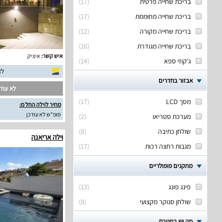
בריכת שחייה פרטית
(
17
)
בריכת שחייה מחוממת
(
17
)
בריכת שחייה מקורה
(
12
)
בריכת שחייה מגודרת
(
16
)
איש קשר:
איציק
ג'קוזי ספא
(
14
)
לא
אבזור בחדרים
לא עודכ
מסך LCD
(
17
)
מחיר לוילה החל מ:
סופ"ש לא עודכן
מערכת סטריאו
(
2
)
שולחן כתיבה
(
8
)
וילה אריאנה
מגבות רחצה רכות
(
17
)
מתקנים פופולריים
פינג פונג
(
13
)
שולחן סנוקר מקצועי
(
8
)
מה יש במטבח