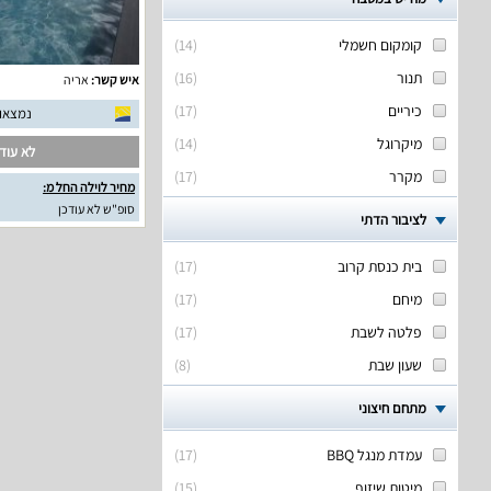
קומקום חשמלי
(
14
)
תנור
(
16
)
איש קשר:
אריה
כיריים
(
17
)
נמצאו 11 חוות דעת אמית
מיקרוגל
(
14
)
לא עודכ
מקרר
(
17
)
מחיר לוילה החל מ:
סופ"ש לא עודכן
לציבור הדתי
בית כנסת קרוב
(
17
)
מיחם
(
17
)
פלטה לשבת
(
17
)
שעון שבת
(
8
)
מתחם חיצוני
עמדת מנגל BBQ
(
17
)
מיטות שיזוף
(
15
)