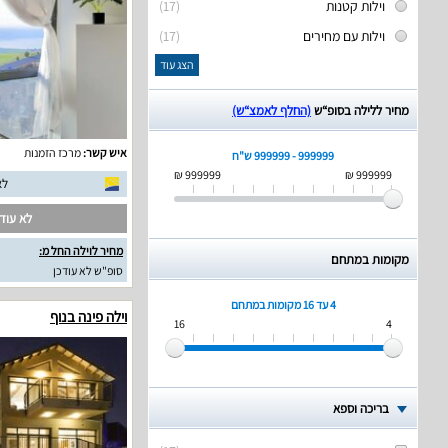
וילות קטנות
(17)
וילות עם מחירים
(17)
הצג עוד
מחיר ללילה בסופ“ש
(החלף לאמצ“ש)
איש קשר:
מרכז הזמנות
999999 - 999999 ש"ח
999999 ₪
999999 ₪
לא
לא עודכ
מחיר לוילה החל מ:
מקומות במתחם
סופ"ש לא עודכן
4 עד 16
מקומות במתחם
וילה פינה בנוף
16
4
בריכה וספא