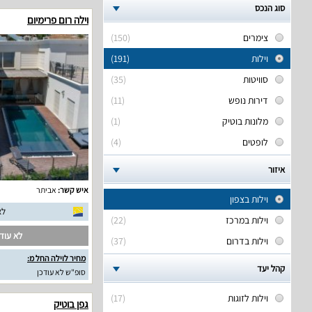
סוג הנכס
וילה רום פרימיום
צימרים
(150)
וילות
(191)
סוויטות
(35)
דירות נופש
(11)
מלונות בוטיק
(1)
לופטים
(4)
איזור
איש קשר:
אביתר
וילות בצפון
לא
וילות במרכז
(22)
לא עודכ
וילות בדרום
(37)
מחיר לוילה החל מ:
קהל יעד
סופ"ש לא עודכן
וילות לזוגות
(17)
גפן בוטיק