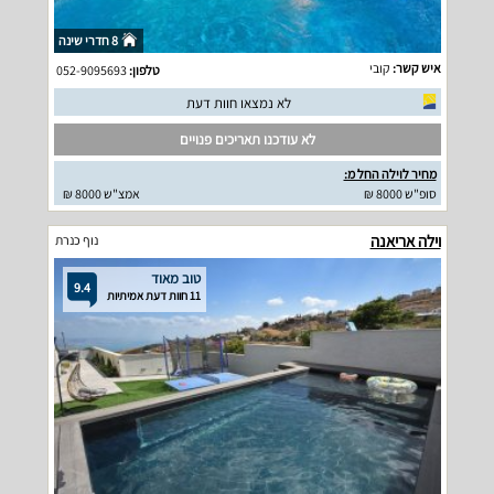
8 חדרי שינה
איש קשר:
קובי
טלפון:
052-9095693
לא נמצאו חוות דעת
לא עודכנו תאריכים פנויים
מחיר לוילה החל מ:
סופ"ש 8000 ₪
אמצ"ש 8000 ₪
וילה אריאנה
נוף כנרת
טוב מאוד
9.4
11 חוות דעת אמיתיות