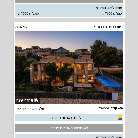
מחיר לוילה החל מ:
סופ"ש 7000 ₪
אמצ"ש 7000 ₪
ריזורט פסגת הנוף
נוף כנרת
8 חדרי שינה
איש קשר:
גבריאל
טלפון:
055-4314212
לא נמצאו חוות דעת
לא עודכנו תאריכים פנויים
מחיר לוילה החל מ: