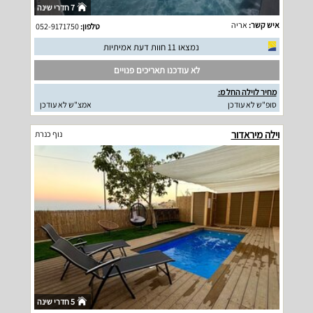
7 חדרי שינה
איש קשר:
אריה
טלפון:
052-9171750
נמצאו 11 חוות דעת אמיתיות
לא עודכנו תאריכים פנויים
מחיר לוילה החל מ:
סופ"ש לא עודכן
אמצ"ש לא עודכן
וילה מיראדור
נוף כנרת
5 חדרי שינה