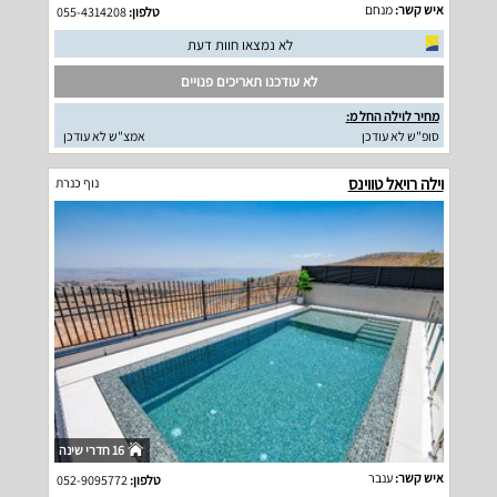
איש קשר:
מנחם
טלפון:
055-4314208
לא נמצאו חוות דעת
לא עודכנו תאריכים פנויים
מחיר לוילה החל מ:
סופ"ש לא עודכן
אמצ"ש לא עודכן
וילה רויאל טווינס
נוף כנרת
16 חדרי שינה
איש קשר:
ענבר
טלפון:
052-9095772