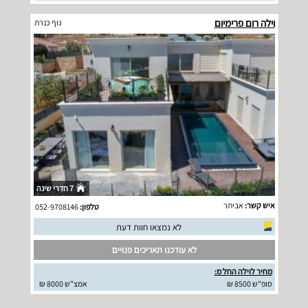
וילה רום פרימיום
נוף כנרת
7 חדרי שינה
איש קשר:
אביתר
טלפון:
052-9708146
לא נמצאו חוות דעת
לא עודכנו תאריכים פנויים
מחיר לוילה החל מ:
סופ"ש 8500 ₪
אמצ"ש 8000 ₪