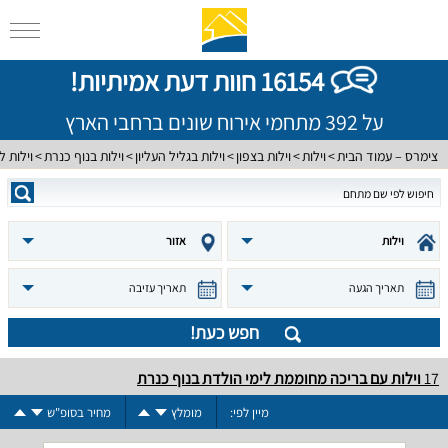
16154 חוות דעת אמיתיות!
על 392 מתחמי אירוח שונים ברחבי הארץ
צימרס – עמוד הבית
וילות
וילות בצפון
וילות בגליל העליון
וילות בנוף כנרת
וילות ל
וילות
אזור
תאריך הגעה
תאריך עזיבה
חפש כעת!
17
וילות עם בריכה מחוממת לימי הולדת בנוף כנרת
מיין לפי:
מומלץ
מחיר בסופ"ש