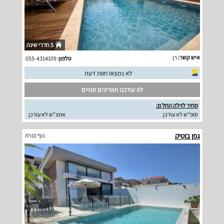
5 חדרי שינה
איש קשר:
רן
טלפון:
055-4314109
לא נמצאו חוות דעת
לא עודכנו תאריכים פנויים
מחיר לוילה החל מ:
סופ"ש לא עודכן
אמצ"ש לא עודכן
גפן בוטיק
נוף כנרת