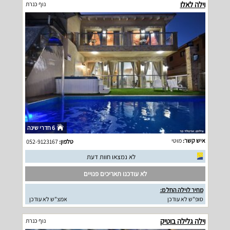
וילה לאלו
נוף כנרת
6 חדרי שינה
איש קשר:
מוטי
טלפון:
052-9123167
לא נמצאו חוות דעת
לא עודכנו תאריכים פנויים
מחיר לוילה החל מ:
סופ"ש לא עודכן
אמצ"ש לא עודכן
וילה גלילה בוטיק
נוף כנרת