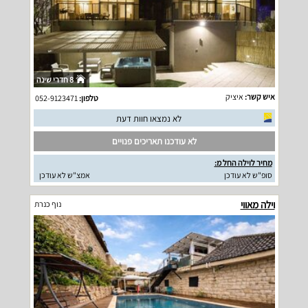
8 חדרי שינה
איש קשר:
איציק
טלפון:
052-9123471
לא נמצאו חוות דעת
לא עודכנו תאריכים פנויים
מחיר לוילה החל מ:
סופ"ש לא עודכן
אמצ"ש לא עודכן
וילה מאווי
נוף כנרת