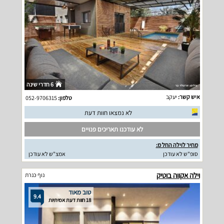
6 חדרי שינה
איש קשר:
יעקב
טלפון:
052-9706315
לא נמצאו חוות דעת
לא עודכנו תאריכים פנויים
מחיר לוילה החל מ:
סופ"ש לא עודכן
אמצ"ש לא עודכן
וילה אקווה בוטיק
נוף כנרת
טוב מאוד
9.4
18 חוות דעת אמיתיות