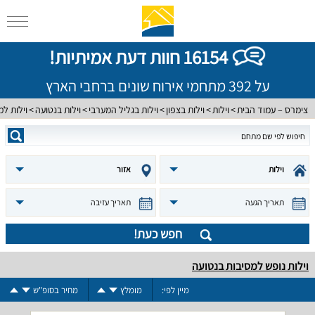
16154 חוות דעת אמיתיות!
על 392 מתחמי אירוח שונים ברחבי הארץ
צימרס – עמוד הבית
וילות
וילות בצפון
וילות בגליל המערבי
וילות בנטועה
וילות למ
וילות
אזור
תאריך הגעה
תאריך עזיבה
חפש כעת!
וילות נופש למסיבות בנטועה
מיין לפי:
מומלץ
מחיר בסופ"ש