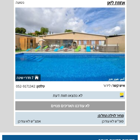
אחוזת ליאן
נטועה
7 חדרי שינה
איש קשר:
לידור
טלפון:
052-9171342
לא נמצאו חוות דעת
לא עודכנו תאריכים פנויים
מחיר לוילה החל מ:
סופ"ש לא עודכן
אמצ"ש לא עודכן