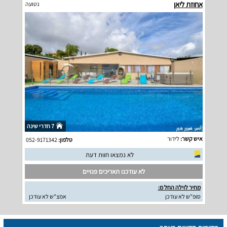
אחוזת ליאן
נטועה
7 חדרי שינה
איש קשר:
לידור
טלפון:
052-9171342
לא נמצאו חוות דעת
לא עודכנו תאריכים פנויים
מחיר לוילה החל מ:
סופ"ש לא עודכן
אמצ"ש לא עודכן