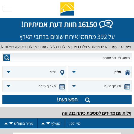
16150 חוות דעת אמיתיות!
על 392 מתחמי אירוח שונים ברחבי הארץ
צימרס – עמוד הבית
וילות
וילות בצפון
וילות בגליל המערבי
וילות בנטועה
וילות ל
וילות
אזור
תאריך הגעה
תאריך עזיבה
חפש כעת!
וילות עם מחירים למסיבת כיתה בנטועה
מיין לפי:
מומלץ
מחיר בסופ"ש