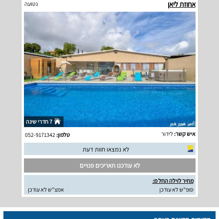
אחוזת ליאן
נטועה
7 חדרי שינה
איש קשר:
לידור
טלפון:
052-9171342
לא נמצאו חוות דעת
לא עודכנו תאריכים פנויים
מחיר לוילה החל מ:
סופ"ש לא עודכן
אמצ"ש לא עודכן