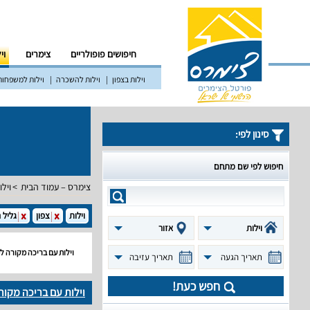
חיפושים פופולריים
צימרים
וי
וילות בצפון
וילות להשכרה
וילות למשפחות
סינון לפי:
חיפוש לפי שם מתחם
צימרס – עמוד הבית
וילו
וילות
צפון
גליל 
וילות
אזור
וילות עם בריכה מקורה ל
תאריך הגעה
תאריך עזיבה
חפש כעת!
וילות עם בריכה מקור