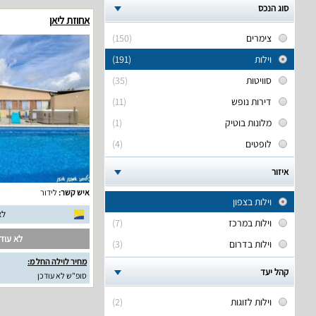
סוג הנכס
אחוזת ליאן
צימרים
(150)
וילות
(191)
סוויטות
(35)
דירות נופש
(11)
מלונות בוטיק
(1)
לופטים
(4)
איזור
איש קשר:
לידור
וילות בצפון
לא
וילות במרכז
(7)
לא עודכ
וילות בדרום
(3)
מחיר לוילה החל מ:
קהל יעד
סופ"ש לא עודכן
וילות לזוגות
(2)