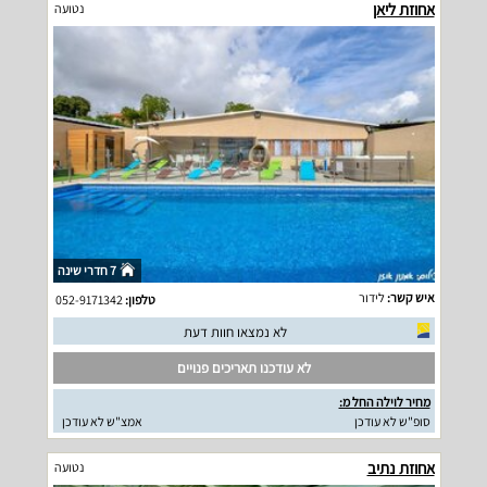
אחוזת ליאן
נטועה
7 חדרי שינה
איש קשר:
לידור
טלפון:
052-9171342
לא נמצאו חוות דעת
לא עודכנו תאריכים פנויים
מחיר לוילה החל מ:
סופ"ש לא עודכן
אמצ"ש לא עודכן
אחוזת נתיב
נטועה