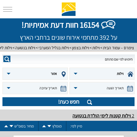
16154 חוות דעת אמיתיות!
על 392 מתחמי אירוח שונים ברחבי הארץ
צימרס – עמוד הבית
וילות
וילות בצפון
וילות בגליל המערבי
וילות בנטועה
וילות לי
וילות
אזור
תאריך הגעה
תאריך עזיבה
חפש כעת!
2
וילות קטנות לימי הולדת בנטועה
מיין לפי:
מומלץ
מחיר בסופ"ש