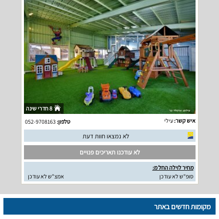
8 חדרי שינה
איש קשר:
עילי
טלפון:
052-9708163
לא נמצאו חוות דעת
לא עודכנו תאריכים פנויים
מחיר לוילה החל מ:
סופ"ש לא עודכן
אמצ"ש לא עודכן
מקומות חדשים באתר