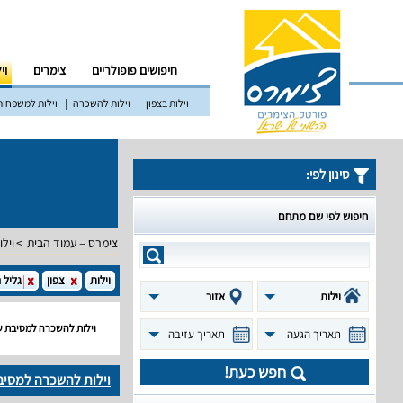
חיפושים פופולריים
צימרים
וי
וילות בצפון
וילות להשכרה
וילות למשפחות
סינון לפי:
חיפוש לפי שם מתחם
צימרס – עמוד הבית
וילו
וילות
צפון
גליל 
וילות
אזור
וילות להשכרה למסיבת ש
תאריך הגעה
תאריך עזיבה
חפש כעת!
וילות להשכרה למסיב