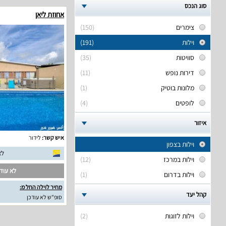
סוג הנכס
אחוזת ליאן
צימרים
(150)
וילות
(191)
סוויטות
(35)
דירות נופש
(11)
מלונות בוטיק
(1)
לופטים
(4)
איזור
איש קשר:
לידור
וילות בצפון
לא
וילות במרכז
(12)
לא עודכ
וילות בדרום
(1)
מחיר לוילה החל מ:
קהל יעד
סופ"ש לא עודכן
וילות לזוגות
(2)