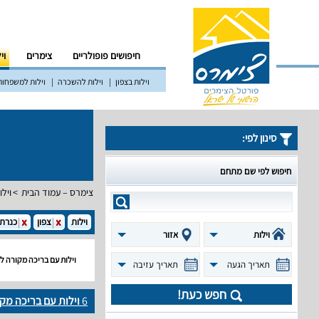
חיפושים פופולריים
צימרים
וי
וילות בצפון
וילות להשכרה
וילות למשפחות
סינון לפי:
חיפוש לפי שם מתחם
צימרס – עמוד הבית
וילו
וילות
צפון
כנרת
וילות
אזור
וילות עם בריכה מקורה ל
תאריך הגעה
תאריך עזיבה
חפש כעת!
6
וילות עם בריכה מק