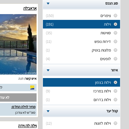
סוג הנכס
אראבלה
צימרים
(150)
וילות
(191)
סוויטות
(35)
דירות נופש
(11)
מלונות בוטיק
(1)
לופטים
(4)
איזור
איש קשר:
דנה
וילות בצפון
לא
וילות במרכז
(9)
לא עודכ
וילות בדרום
(1)
מחיר לוילה החל מ:
קהל יעד
סופ"ש לא עודכן
וילות לזוגות
(12)
וילה לה וידה