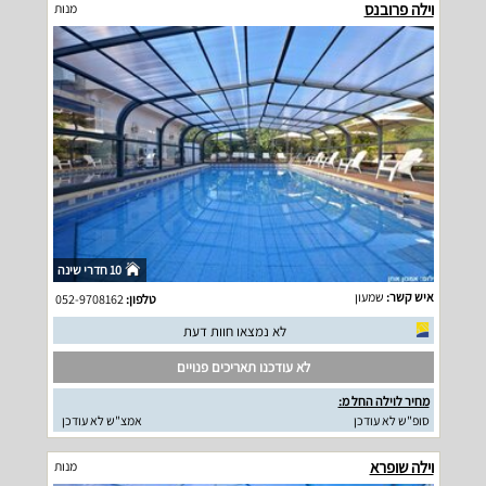
וילה פרובנס
מנות
10 חדרי שינה
איש קשר:
שמעון
טלפון:
052-9708162
לא נמצאו חוות דעת
לא עודכנו תאריכים פנויים
מחיר לוילה החל מ:
סופ"ש לא עודכן
אמצ"ש לא עודכן
וילה שופרא
מנות