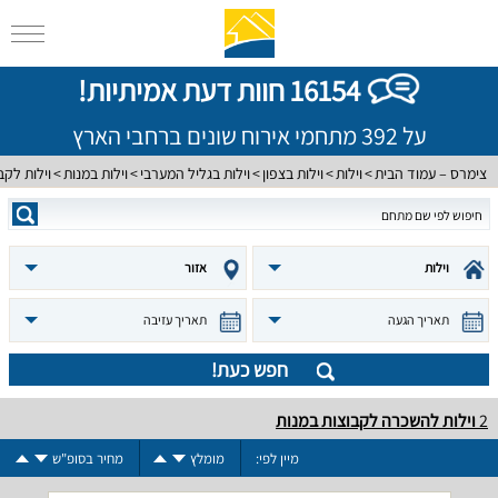
16154 חוות דעת אמיתיות!
על 392 מתחמי אירוח שונים ברחבי הארץ
צימרס – עמוד הבית
וילות
וילות בצפון
וילות בגליל המערבי
וילות במנות
וילות לקב
וילות
אזור
תאריך הגעה
תאריך עזיבה
חפש כעת!
2
וילות להשכרה לקבוצות במנות
מיין לפי:
מומלץ
מחיר בסופ"ש