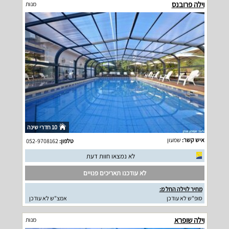
וילה פרובנס
מנות
10 חדרי שינה
איש קשר:
שמעון
טלפון:
052-9708162
לא נמצאו חוות דעת
לא עודכנו תאריכים פנויים
מחיר לוילה החל מ:
סופ"ש לא עודכן
אמצ"ש לא עודכן
וילה שופרא
מנות