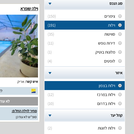
סוג הנכס
וילה שופרא
צימרים
(150)
וילות
(191)
סוויטות
(35)
דירות נופש
(11)
מלונות בוטיק
(1)
לופטים
(4)
איזור
איש קשר:
אריק
וילות בצפון
לא
וילות במרכז
(12)
לא עודכ
וילות בדרום
(10)
מחיר לוילה החל מ:
קהל יעד
סופ"ש לא עודכן
וילות לזוגות
(2)