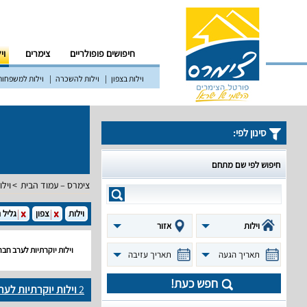
חיפושים פופולריים
צימרים
וי
וילות בצפון
וילות להשכרה
וילות למשפחות
סינון לפי:
חיפוש לפי שם מתחם
צימרס – עמוד הבית
וילו
וילות
צפון
גליל 
וילות
אזור
וילות יוקרתיות לערב חב
תאריך הגעה
תאריך עזיבה
חפש כעת!
2
וילות יוקרתיות לע