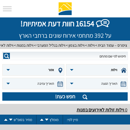
16154 חוות דעת אמיתיות!
על 392 מתחמי אירוח שונים ברחבי הארץ
צימרס – עמוד הבית
וילות
וילות בצפון
וילות בגליל המערבי
וילות במנות
וילות לאי
וילות
אזור
תאריך הגעה
תאריך עזיבה
חפש כעת!
0
וילות זולות לאירועים במנות
מיין לפי:
מומלץ
מחיר בסופ"ש