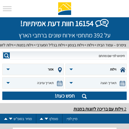
16154 חוות דעת אמיתיות!
על 392 מתחמי אירוח שונים ברחבי הארץ
צימרס – עמוד הבית
וילות
וילות בצפון
וילות בגליל המערבי
וילות במנות
וילות לזוג
וילות
אזור
תאריך הגעה
תאריך עזיבה
חפש כעת!
2
וילות עם בריכה לזוגות במנות
מיין לפי:
מומלץ
מחיר בסופ"ש