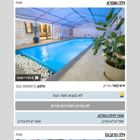
וילה שופרא
מנות
6 חדרי שינה
איש קשר:
אריק
טלפון:
052-9095573
לא נמצאו חוות דעת
לא עודכנו תאריכים פנויים
מחיר לוילה החל מ:
סופ"ש לא עודכן
אמצ"ש לא עודכן
וילה פרובנס
מנות