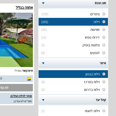
סוג הנכס
אחוזה בגליל
צימרים
(150)
וילות
(191)
סוויטות
(35)
דירות נופש
(11)
מלונות בוטיק
(1)
לופטים
(4)
איזור
איש קשר:
אורלי
וילות בצפון
לא
וילות במרכז
(6)
לא עודכ
וילות בדרום
(6)
מחיר לוילה החל מ:
קהל יעד
סופ"ש לא עודכן
וילות לזוגות
(1)