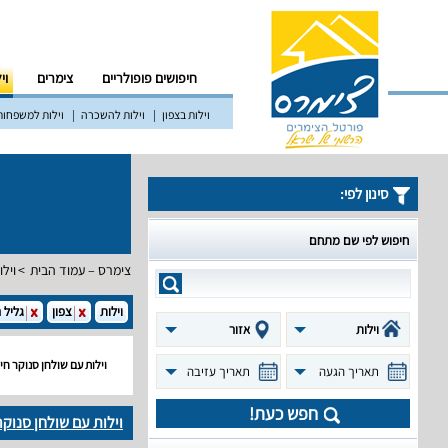
חיפושים פופולריים
צימרים
וי
וילות בצפון
וילות להשכרה
וילות למשפחות
סינון לפי:
חיפוש לפי שם מתחם
צימרס – עמוד הבית
וילו
וילות
צפון
גליל 
וילות
אזור
וילות עם שולחן סנוקר חיצ
תאריך הגעה
תאריך עזיבה
חפש כעת!
וילות עם שולחן סנוקר