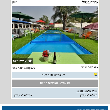
אחוזה בגליל
חוסן
21 חדרי שינה
איש קשר:
אורלי
טלפון:
055-4314108
לא נמצאו חוות דעת
לא עודכנו תאריכים פנויים
מחיר לוילה החל מ:
סופ"ש לא עודכן
אמצ"ש לא עודכן