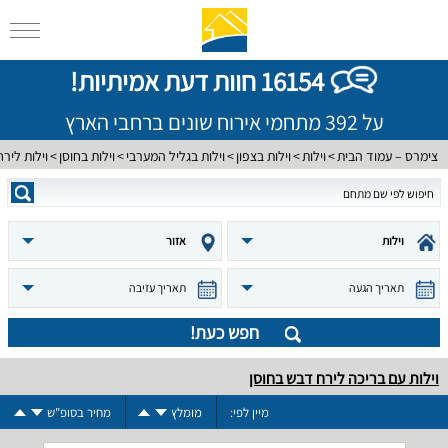
16154 חוות דעת אמיתיות!
על 392 מתחמי אירוח שונים ברחבי הארץ
צימרס – עמוד הבית
וילות
וילות בצפון
וילות בגליל המערבי
וילות בחוסן
וילות ליר
וילות
אזור
תאריך הגעה
תאריך עזיבה
חפש כעת!
וילות עם בריכה לירח דבש בחוסן
מיין לפי:
מומלץ
מחיר בסופ"ש