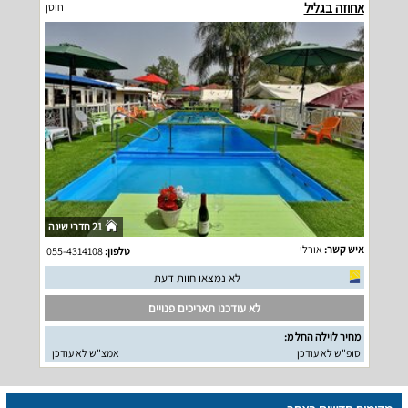
אחוזה בגליל
חוסן
21 חדרי שינה
איש קשר:
אורלי
טלפון:
055-4314108
לא נמצאו חוות דעת
לא עודכנו תאריכים פנויים
מחיר לוילה החל מ:
סופ"ש לא עודכן
אמצ"ש לא עודכן