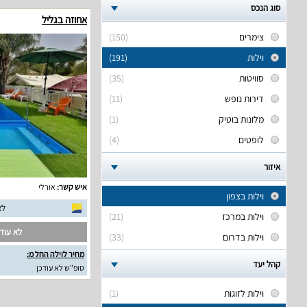
סוג הנכס
אחוזה בגליל
צימרים
(150)
וילות
(191)
סוויטות
(35)
דירות נופש
(11)
מלונות בוטיק
(1)
לופטים
(4)
איזור
איש קשר:
אורלי
וילות בצפון
לא
וילות במרכז
(21)
לא עודכ
וילות בדרום
(33)
מחיר לוילה החל מ:
קהל יעד
סופ"ש לא עודכן
וילות לזוגות
(1)