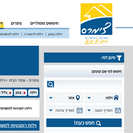
חיפושים פופולריים
צימרים
וי
וילות בצפון
וילות להשכרה
וילות למשפחות
סינון לפי:
חיפוש לפי שם מתחם
צימרס – עמוד הבית
וילו
וילות
צפון
גליל 
וילות
אזור
וילות רומנטיות למשפחות
תאריך הגעה
תאריך עזיבה
חפש כעת!
וילות רומנטיות למשפ