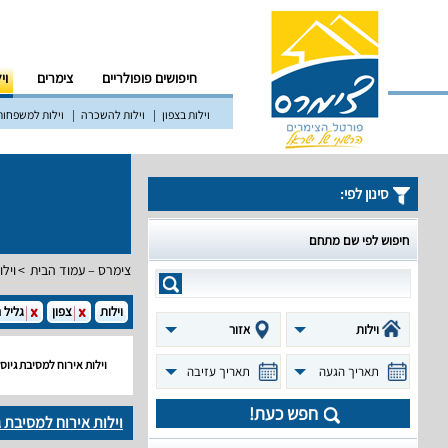
חיפושים פופולריים
צימרים
וי
וילות בצפון
וילות להשכרה
וילות למשפחות
סינון לפי:
חיפוש לפי שם מתחם
צימרס – עמוד הבית
וילו
וילות
צפון
גליל 
וילות
אזור
וילות אירוח למסיבת גיוס
תאריך הגעה
תאריך עזיבה
חפש כעת!
וילות אירוח למסיבת ג