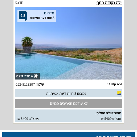
וילה נקודה בנוף
חד נס
מדהים
9.8
8 חוות דעת אמיתיות
4 חדרי שינה
איש קשר:
בן
טלפון:
052-9123307
נמצאו 8 חוות דעת אמיתיות
לא עודכנו תאריכים פנויים
מחיר לוילה החל מ:
סופ"ש 5400 ₪
אמצ"ש 5400 ₪