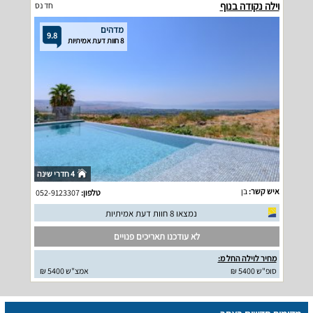
וילה נקודה בנוף
חד נס
מדהים
9.8
8 חוות דעת אמיתיות
4 חדרי שינה
איש קשר:
בן
טלפון:
052-9123307
נמצאו 8 חוות דעת אמיתיות
לא עודכנו תאריכים פנויים
מחיר לוילה החל מ:
סופ"ש 5400 ₪
אמצ"ש 5400 ₪