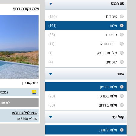
סוג הנכס
וילה נקודה בנוף
צימרים
(150)
וילות
(191)
סוויטות
(35)
דירות נופש
(11)
מלונות בוטיק
(1)
לופטים
(4)
איזור
איש קשר:
בן
וילות בצפון
נמצאו 8 חוות דעת אמ
וילות במרכז
(20)
לא עודכ
וילות בדרום
(30)
מחיר לוילה החל מ:
קהל יעד
סופ"ש 5400 ₪
וילות לזוגות