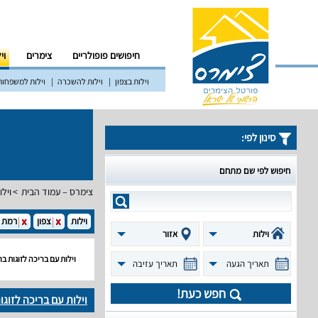
חיפושים פופולריים
צימרים
וי
וילות בצפון
וילות להשכרה
וילות למשפחות
סינון לפי:
חיפוש לפי שם מתחם
צימרס – עמוד הבית
וילו
וילות
צפון
רמת ה
וילות
אזור
וילות עם בריכה לזוגות בח
תאריך הגעה
תאריך עזיבה
חפש כעת!
וילות עם בריכה לזוגו