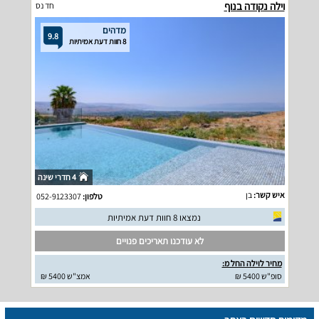
וילה נקודה בנוף
חד נס
מדהים
9.8
8 חוות דעת אמיתיות
4 חדרי שינה
איש קשר:
בן
טלפון:
052-9123307
נמצאו 8 חוות דעת אמיתיות
לא עודכנו תאריכים פנויים
מחיר לוילה החל מ:
סופ"ש 5400 ₪
אמצ"ש 5400 ₪