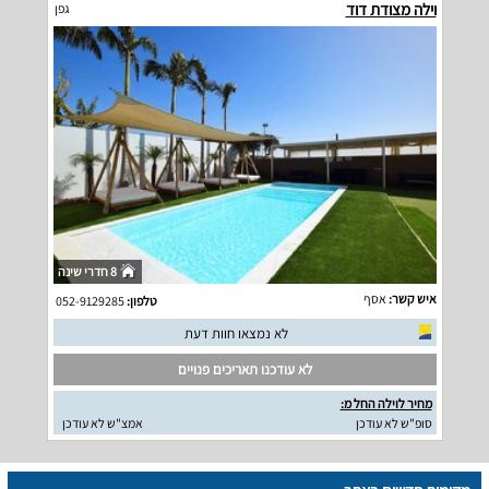
וילה מצודת דוד
גפן
8 חדרי שינה
איש קשר:
אסף
טלפון:
052-9129285
לא נמצאו חוות דעת
לא עודכנו תאריכים פנויים
מחיר לוילה החל מ:
סופ"ש לא עודכן
אמצ"ש לא עודכן