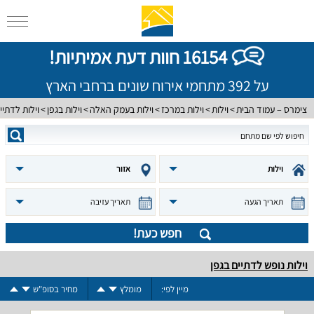
16154 חוות דעת אמיתיות!
על 392 מתחמי אירוח שונים ברחבי הארץ
צימרס – עמוד הבית
וילות
וילות במרכז
וילות בעמק האלה
וילות בגפן
וילות לדתיי
וילות
אזור
תאריך הגעה
תאריך עזיבה
חפש כעת!
וילות נופש לדתיים בגפן
מיין לפי:
מומלץ
מחיר בסופ"ש