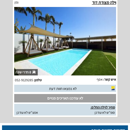
וילה מצודת דוד
גפן
8 חדרי שינה
איש קשר:
אסף
טלפון:
052-9129285
לא נמצאו חוות דעת
לא עודכנו תאריכים פנויים
מחיר לוילה החל מ:
סופ"ש לא עודכן
אמצ"ש לא עודכן