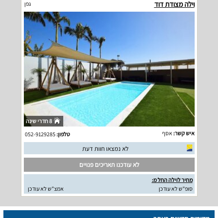
וילה מצודת דוד
גפן
8 חדרי שינה
איש קשר:
אסף
טלפון:
052-9129285
לא נמצאו חוות דעת
לא עודכנו תאריכים פנויים
מחיר לוילה החל מ:
סופ"ש לא עודכן
אמצ"ש לא עודכן