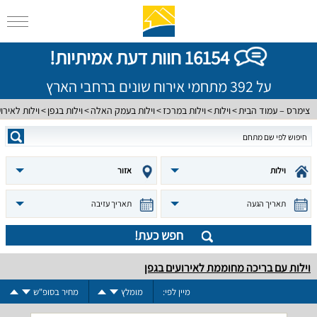
16154 חוות דעת אמיתיות!
על 392 מתחמי אירוח שונים ברחבי הארץ
צימרס – עמוד הבית
וילות
וילות במרכז
וילות בעמק האלה
וילות בגפן
וילות לאירו
וילות
אזור
תאריך הגעה
תאריך עזיבה
חפש כעת!
וילות עם בריכה מחוממת לאירועים בגפן
מיין לפי:
מומלץ
מחיר בסופ"ש