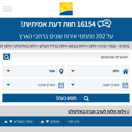
16154 חוות דעת אמיתיות!
על 392 מתחמי אירוח שונים ברחבי הארץ
צימרס – עמוד הבית
וילות
וילות בצפון
וילות בגליל העליון
וילות באליפלט
וילות ל
וילות
אזור
תאריך הגעה
תאריך עזיבה
חפש כעת!
0
וילות זולות לערב חברה באליפלט
מיין לפי:
מומלץ
מחיר בסופ"ש