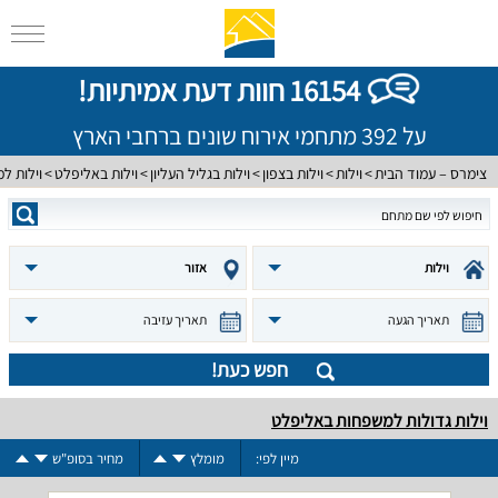
16154 חוות דעת אמיתיות!
על 392 מתחמי אירוח שונים ברחבי הארץ
צימרס – עמוד הבית
וילות
וילות בצפון
וילות בגליל העליון
וילות באליפלט
וילות ל
וילות
אזור
תאריך הגעה
תאריך עזיבה
חפש כעת!
וילות גדולות למשפחות באליפלט
מיין לפי:
מומלץ
מחיר בסופ"ש