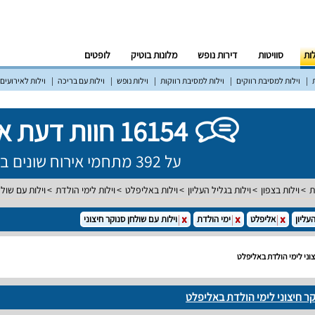
לות
סוויטות
דירות נופש
מלונות בוטיק
לופטים
וילות למסיבת רווקים
וילות למסיבת רווקות
וילות נופש
וילות עם בריכה
וילות לאירועים
16154 חוות דעת אמיתיות!
על 392 מתחמי אירוח שונים ברחבי הארץ
ת
וילות בצפון
וילות בגליל העליון
וילות באליפלט
וילות לימי הולדת
וילות עם שולח
עליון
אליפלט
ימי הולדת
וילות עם שולחן סנוקר חיצוני
צוני לימי הולדת באליפלט
קר חיצוני לימי הולדת באליפלט