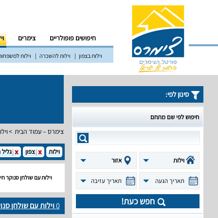
חיפושים פופולריים
צימרים
וי
וילות בצפון
וילות להשכרה
וילות למשפחות
סינון לפי:
חיפוש לפי שם מתחם
צימרס – עמוד הבית
וילו
וילות
צפון
גליל ה
וילות
אזור
וילות עם שולחן סנוקר חי
תאריך הגעה
תאריך עזיבה
חפש כעת!
0
וילות עם שולחן סנו