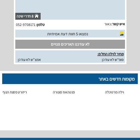
8 חדרי שינה
איש קשר:
נאור
טלפון:
052-9708171
נמצאו 5 חוות דעת אמיתיות
לא עודכנו תאריכים פנויים
מחיר לוילה החל מ:
סופ"ש לא עודכן
אמצ"ש לא עודכן
מקומות חדשים באתר
וילה מרטינלה
פנטהאוז סונורה
ריזורט פסגת הנוף