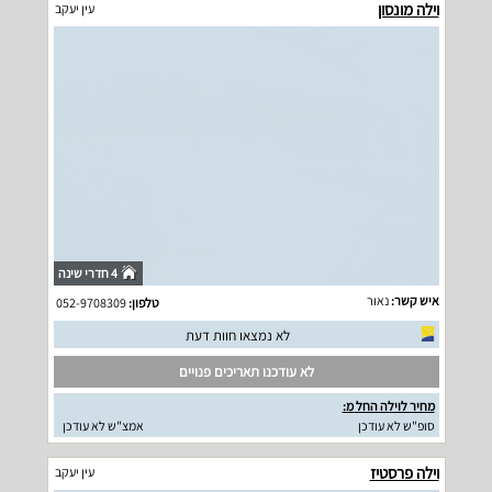
וילה מונסון
עין יעקב
4 חדרי שינה
איש קשר:
נאור
טלפון:
052-9708309
לא נמצאו חוות דעת
לא עודכנו תאריכים פנויים
מחיר לוילה החל מ:
סופ"ש לא עודכן
אמצ"ש לא עודכן
וילה פרסטיז
עין יעקב