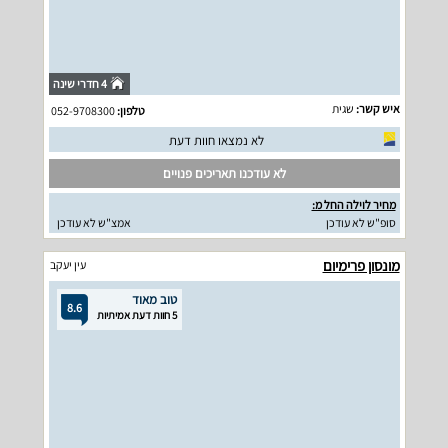
4 חדרי שינה
איש קשר:
שגית
טלפון:
052-9708300
לא נמצאו חוות דעת
לא עודכנו תאריכים פנויים
מחיר לוילה החל מ:
סופ"ש לא עודכן
אמצ"ש לא עודכן
מונסון פרימיום
עין יעקב
טוב מאוד
8.6
5 חוות דעת אמיתיות