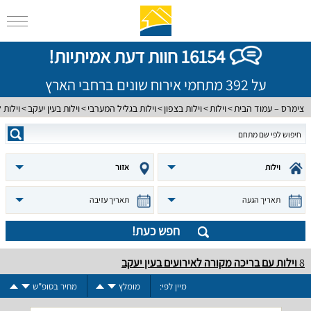
16154 חוות דעת אמיתיות!
על 392 מתחמי אירוח שונים ברחבי הארץ
צימרס – עמוד הבית
וילות
וילות בצפון
וילות בגליל המערבי
וילות בעין יעקב
וילות 
וילות
אזור
תאריך הגעה
תאריך עזיבה
חפש כעת!
8
וילות עם בריכה מקורה לאירועים בעין יעקב
מיין לפי:
מומלץ
מחיר בסופ"ש