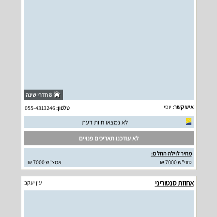
8 חדרי שינה
איש קשר:
יוסי
טלפון:
055-4313246
לא נמצאו חוות דעת
לא עודכנו תאריכים פנויים
מחיר לוילה החל מ:
סופ"ש 7000 ₪
אמצ"ש 7000 ₪
אחוזת סנטוריני
עין יעקב