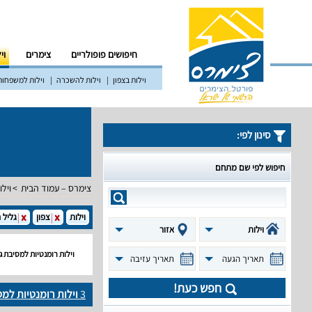
חיפושים פופולריים
צימרים
וי
וילות בצפון
וילות להשכרה
וילות למשפחות
סינון לפי:
חיפוש לפי שם מתחם
צימרס – עמוד הבית
וילו
וילות
צפון
גליל 
וילות
אזור
וילות רומנטיות למסיבת גי
תאריך הגעה
תאריך עזיבה
חפש כעת!
3
וילות רומנטיות למס