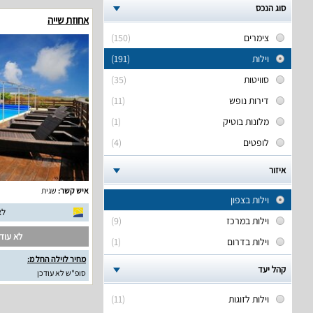
סוג הנכס
אחוזת שייה
צימרים
(150)
וילות
(191)
סוויטות
(35)
דירות נופש
(11)
מלונות בוטיק
(1)
לופטים
(4)
איזור
איש קשר:
שגית
וילות בצפון
לא
וילות במרכז
(9)
לא עודכ
וילות בדרום
(1)
מחיר לוילה החל מ:
קהל יעד
סופ"ש לא עודכן
וילות לזוגות
(11)