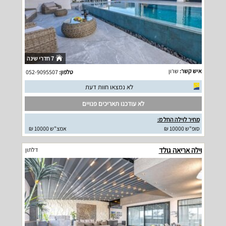
7 חדרי שינה
איש קשר:
שרון
טלפון:
052-9095507
לא נמצאו חוות דעת
לא עודכנו תאריכים פנויים
מחיר לוילה החל מ:
סופ"ש 10000 ₪
אמצ"ש 10000 ₪
וילה אריאה גולד
דלתון