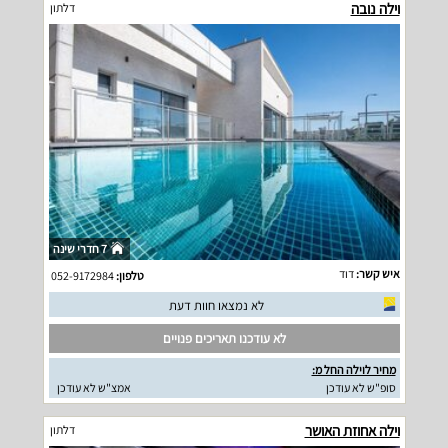
וילה נובה
דלתון
7 חדרי שינה
איש קשר:
דוד
טלפון:
052-9172984
לא נמצאו חוות דעת
לא עודכנו תאריכים פנויים
מחיר לוילה החל מ:
סופ"ש לא עודכן
אמצ"ש לא עודכן
וילה אחוזת האושר
דלתון