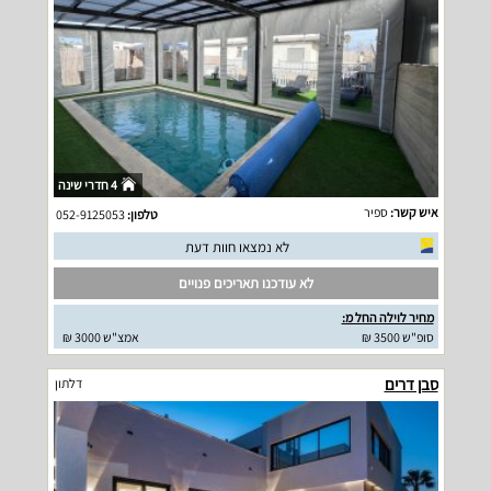
4 חדרי שינה
איש קשר:
ספיר
טלפון:
052-9125053
לא נמצאו חוות דעת
לא עודכנו תאריכים פנויים
מחיר לוילה החל מ:
סופ"ש 3500 ₪
אמצ"ש 3000 ₪
סבן דרים
דלתון