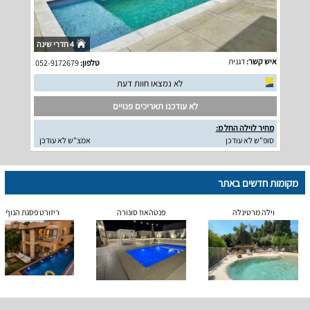
4 חדרי שינה
איש קשר:
דגנית
טלפון:
052-9172679
לא נמצאו חוות דעת
לא עודכנו תאריכים פנויים
מחיר לוילה החל מ:
סופ"ש לא עודכן
אמצ"ש לא עודכן
מקומות חדשים באתר
וילה מרטינלה
פנטהאוז סונורה
ריזורט פסגת הנוף