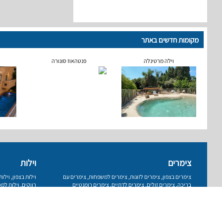
מקומות חדשים באתר
וילה מרטינלה
פנטהאוז סונורה
צימרים
וילות
צימרים בצפון
,
צימרים לזוגות
,
צימרים למשפחות
,
צימרים עם
וילות בצפון
,
וילו
בריכה
,
צימרים זולים
,
צימרים לדתיים
,
צימרים רומנטיים
רווקים
,
וילות למס
עמוד ראשי
רשימת מקומות
פרסום באתר
תנאי שימוש
מדיניות 