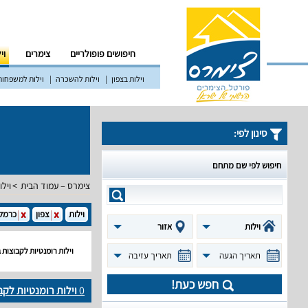
חיפושים פופולריים
צימרים
וי
וילות בצפון
וילות להשכרה
וילות למשפחות
סינון לפי:
חיפוש לפי שם מתחם
צימרס – עמוד הבית
וילו
וילות
צפון
כרמל
וילות
אזור
וילות רומנטיות לקבוצות
תאריך הגעה
תאריך עזיבה
חפש כעת!
0
וילות רומנטיות לק