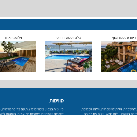
ריזורט פסגת הנוף
בלה ויסטה ריזורט
וילה מיראדור
סוויטות
ת להשכרה
,
וילות למשפחות
,
וילות למסיבת
סוויטות בצפון
,
צימרים לזוגות עם בריכה פרטית
,
ס
יבת רווקות
,
וילות נופש
,
וילות עם בריכה
צימרים יוקרתיים
,
צימרים מפוארים
,
סוויטות למ
לדתיים
פרטיות
מפת אתר
צור קשר