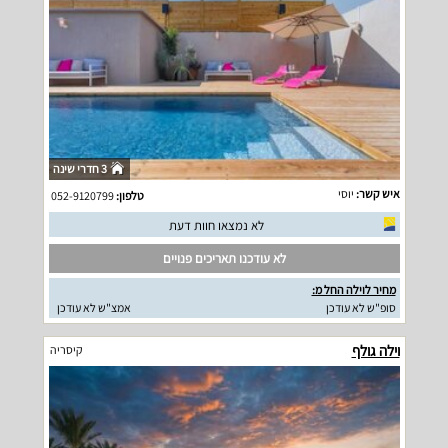
3 חדרי שינה
איש קשר:
יוסי
טלפון:
052-9120799
לא נמצאו חוות דעת
לא עודכנו תאריכים פנויים
מחיר לוילה החל מ:
סופ"ש לא עודכן
אמצ"ש לא עודכן
וילה גולף
קיסריה