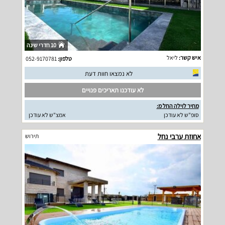
10 חדרי שינה
איש קשר:
ליאל
טלפון:
052-9170781
לא נמצאו חוות דעת
לא עודכנו תאריכים פנויים
מחיר לוילה החל מ:
סופ"ש לא עודכן
אמצ"ש לא עודכן
אחוזת ערבי נחל
תירוש