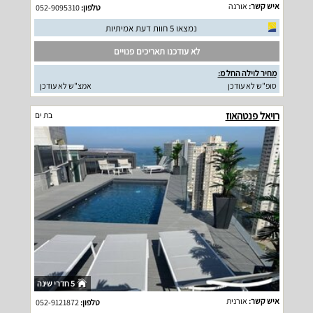
איש קשר:
אורנה
טלפון:
052-9095310
נמצאו 5 חוות דעת אמיתיות
לא עודכנו תאריכים פנויים
מחיר לוילה החל מ:
סופ"ש לא עודכן
אמצ"ש לא עודכן
רויאל פנטהאוז
בת ים
5 חדרי שינה
איש קשר:
אורנית
טלפון:
052-9121872