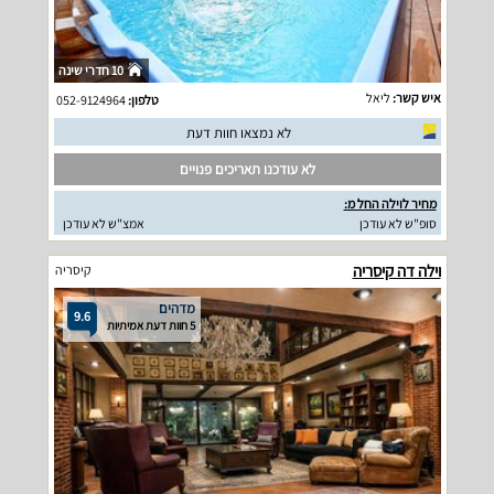
10 חדרי שינה
איש קשר:
ליאל
טלפון:
052-9124964
לא נמצאו חוות דעת
לא עודכנו תאריכים פנויים
מחיר לוילה החל מ:
סופ"ש לא עודכן
אמצ"ש לא עודכן
וילה דה קיסריה
קיסריה
מדהים
9.6
5 חוות דעת אמיתיות