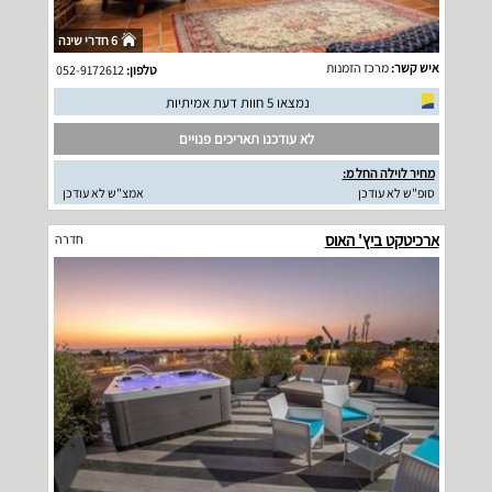
6 חדרי שינה
איש קשר:
מרכז הזמנות
טלפון:
052-9172612
נמצאו 5 חוות דעת אמיתיות
לא עודכנו תאריכים פנויים
מחיר לוילה החל מ:
סופ"ש לא עודכן
אמצ"ש לא עודכן
ארכיטקט ביץ' האוס
חדרה