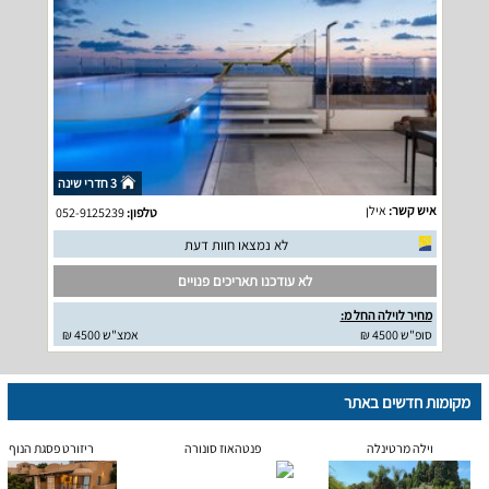
3 חדרי שינה
איש קשר:
אילן
טלפון:
052-9125239
לא נמצאו חוות דעת
לא עודכנו תאריכים פנויים
מחיר לוילה החל מ:
סופ"ש 4500 ₪
אמצ"ש 4500 ₪
מקומות חדשים באתר
וילה מרטינלה
פנטהאוז סונורה
ריזורט פסגת הנוף