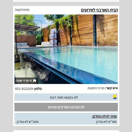
הבית האורבני לאירועים
פתח תקווה
0 חדרי שינה
איש קשר:
מרכז הזמנות
טלפון:
052-9121109
לא נמצאו חוות דעת
לא עודכנו תאריכים פנויים
מחיר לוילה החל מ:
סופ"ש לא עודכן
אמצ"ש לא עודכן