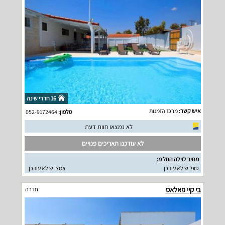
16 חדרי שינה
איש קשר:
מרכז הזמנות
טלפון:
052-9172464
לא נמצאו חוות דעת
לא עודכנו תאריכים פנויים
מחיר לוילה החל מ:
סופ"ש לא עודכן
אמצ"ש לא עודכן
בי קיי פאלאס
חדרה