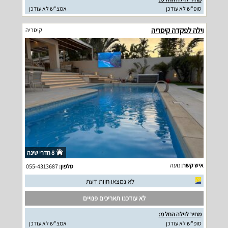
סופ"ש לא עודכן
אמצ"ש לא עודכן
וילה לפקדה קיסריה
קיסריה
8 חדרי שינה
איש קשר:
נועה
טלפון:
055-4313687
לא נמצאו חוות דעת
לא עודכנו תאריכים פנויים
מחיר לוילה החל מ:
סופ"ש לא עודכן
אמצ"ש לא עודכן