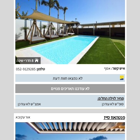
8 חדרי שינה
איש קשר:
אסף
טלפון:
052-9129285
לא נמצאו חוות דעת
לא עודכנו תאריכים פנויים
מחיר לוילה החל מ:
סופ"ש לא עודכן
אמצ"ש לא עודכן
פנטהאוז סייז
אור עקיבא