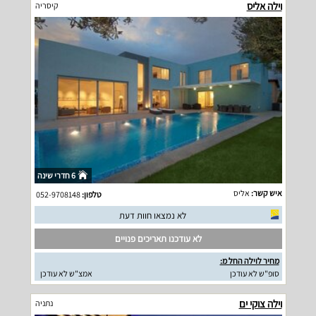
וילה אליס
קיסריה
6 חדרי שינה
איש קשר:
אליס
טלפון:
052-9708148
לא נמצאו חוות דעת
לא עודכנו תאריכים פנויים
מחיר לוילה החל מ:
סופ"ש לא עודכן
אמצ"ש לא עודכן
וילה צוקי ים
נתניה