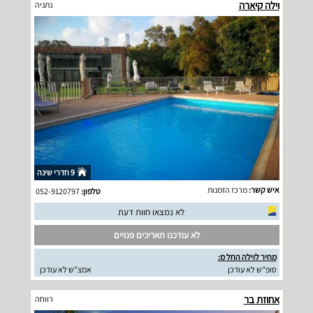
וילה קיארה
נתניה
9 חדרי שינה
איש קשר:
מרכז הזמנות
טלפון:
052-9120797
לא נמצאו חוות דעת
לא עודכנו תאריכים פנויים
מחיר לוילה החל מ:
סופ"ש לא עודכן
אמצ"ש לא עודכן
אחוזת בר
רווחה