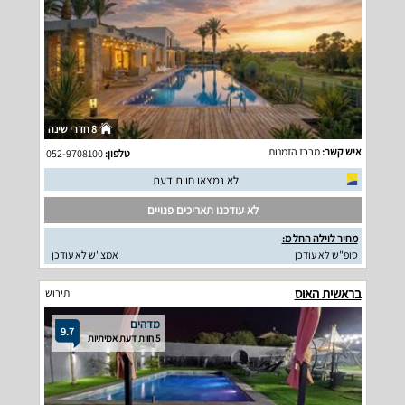
8 חדרי שינה
איש קשר:
מרכז הזמנות
טלפון:
052-9708100
לא נמצאו חוות דעת
לא עודכנו תאריכים פנויים
מחיר לוילה החל מ:
סופ"ש לא עודכן
אמצ"ש לא עודכן
בראשית האוס
תירוש
מדהים
9.7
5 חוות דעת אמיתיות