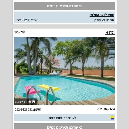
לא עודכנו תאריכים פנויים
מחיר לוילה החל מ:
סופ"ש לא עודכן
אמצ"ש לא עודכן
וילה H
תל אביב
0 חדרי שינה
איש קשר:
יפה
טלפון:
052-9128531
לא נמצאו חוות דעת
לא עודכנו תאריכים פנויים