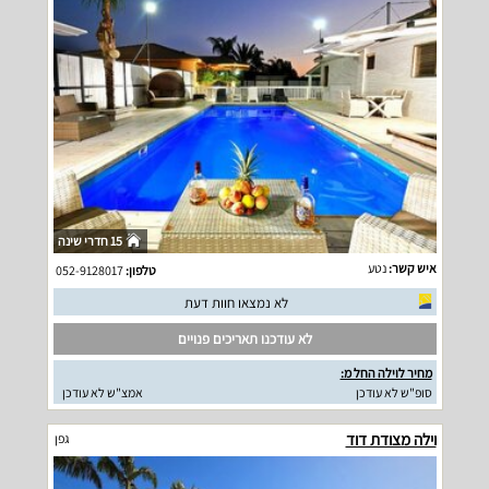
15 חדרי שינה
איש קשר:
נטע
טלפון:
052-9128017
לא נמצאו חוות דעת
לא עודכנו תאריכים פנויים
מחיר לוילה החל מ:
סופ"ש לא עודכן
אמצ"ש לא עודכן
וילה מצודת דוד
גפן