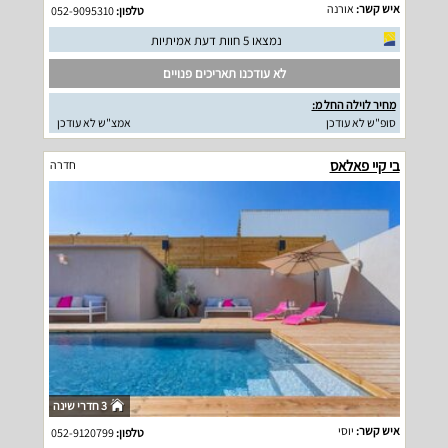
איש קשר:
אורנה
טלפון:
052-9095310
נמצאו 5 חוות דעת אמיתיות
לא עודכנו תאריכים פנויים
מחיר לוילה החל מ:
סופ"ש לא עודכן
אמצ"ש לא עודכן
בי קיי פאלאס
חדרה
3 חדרי שינה
איש קשר:
יוסי
טלפון:
052-9120799