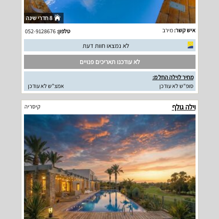
8 חדרי שינה
איש קשר:
מירב
טלפון:
052-9128676
לא נמצאו חוות דעת
לא עודכנו תאריכים פנויים
מחיר לוילה החל מ:
סופ"ש לא עודכן
אמצ"ש לא עודכן
וילה גולף
קיסריה