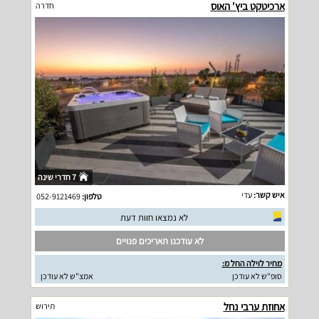
ארכיטקט ביץ' האוס
חדרה
7 חדרי שינה
איש קשר:
עדי
טלפון:
052-9121469
לא נמצאו חוות דעת
לא עודכנו תאריכים פנויים
מחיר לוילה החל מ:
סופ"ש לא עודכן
אמצ"ש לא עודכן
אחוזת ערבי נחל
תירוש