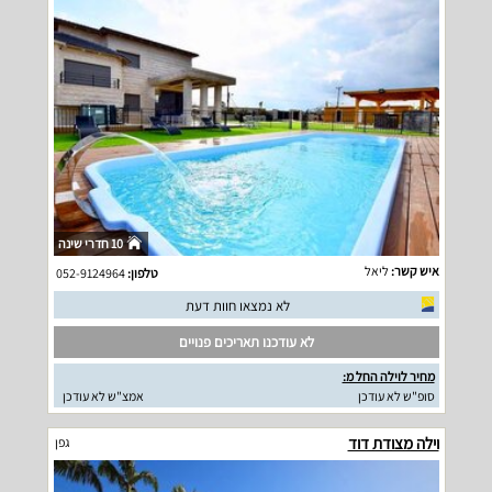
10 חדרי שינה
איש קשר:
ליאל
טלפון:
052-9124964
לא נמצאו חוות דעת
לא עודכנו תאריכים פנויים
מחיר לוילה החל מ:
סופ"ש לא עודכן
אמצ"ש לא עודכן
וילה מצודת דוד
גפן