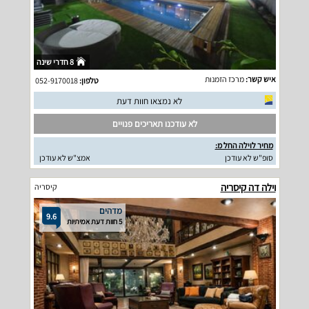
8 חדרי שינה
איש קשר:
מרכז הזמנות
טלפון:
052-9170018
לא נמצאו חוות דעת
לא עודכנו תאריכים פנויים
מחיר לוילה החל מ:
סופ"ש לא עודכן
אמצ"ש לא עודכן
וילה דה קיסריה
קיסריה
מדהים
9.6
5 חוות דעת אמיתיות