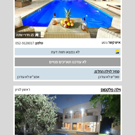
15 חדרי שינה
איש קשר:
נטע
טלפון:
052-9128017
לא נמצאו חוות דעת
לא עודכנו תאריכים פנויים
מחיר לוילה החל מ:
סופ"ש לא עודכן
אמצ"ש לא עודכן
וילה פלקסוס
ראשון לציון