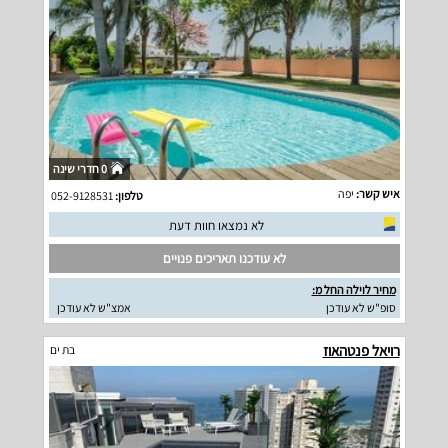
0 חדרי שינה
איש קשר:
יפה
טלפון:
052-9128531
לא נמצאו חוות דעת
לא עודכנו תאריכים פנויים
מחיר לוילה החל מ:
סופ"ש לא עודכן
אמצ"ש לא עודכן
רויאל פנטהאוז
בת ים