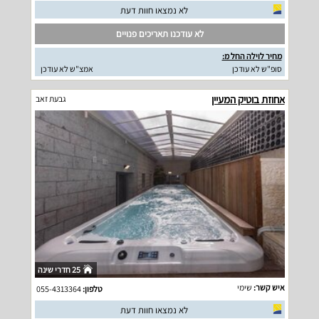
לא נמצאו חוות דעת
לא עודכנו תאריכים פנויים
מחיר לוילה החל מ:
סופ"ש לא עודכן
אמצ"ש לא עודכן
אחוזת בוטיק המעיין
גבעת זאב
25 חדרי שינה
איש קשר:
שימי
טלפון:
055-4313364
לא נמצאו חוות דעת