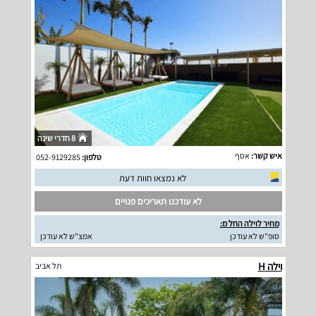
8 חדרי שינה
איש קשר:
אסף
טלפון:
052-9129285
לא נמצאו חוות דעת
לא עודכנו תאריכים פנויים
מחיר לוילה החל מ:
סופ"ש לא עודכן
אמצ"ש לא עודכן
וילה H
תל אביב