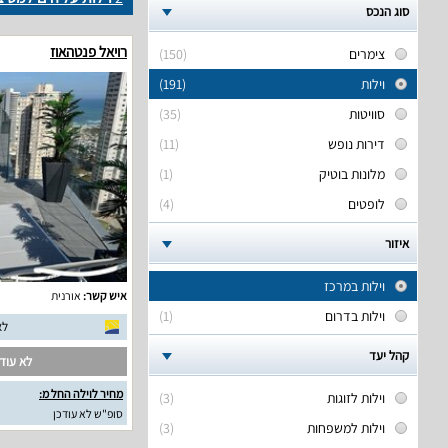
סוג הנכס
רויאל פנטהאוז
צימרים
(150)
וילות
(191)
סוויטות
(35)
דירות נופש
(11)
מלונות בוטיק
(1)
לופטים
(4)
איזור
וילות במרכז
איש קשר:
אורנית
וילות בדרום
(1)
לא
קהל יעד
לא עודכ
מחיר לוילה החל מ:
וילות לזוגות
(3)
סופ"ש לא עודכן
וילות למשפחות
(3)