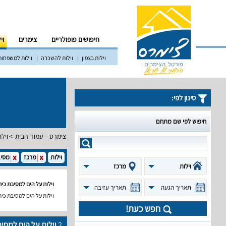
חיפושים פופולריים
צימרים
וי
וילות בצפון
וילות להשכרה
וילות למשפחות
סינון לפי:
חיפוש לפי שם מתחם
צימרס – עמוד הבית
וילו
וילות
מרכז
מסיב
וילות
מרכז
וילות על הים למסיבת כי
תאריך הגעה
תאריך עזיבה
וילות על הים למסיבת כי
חפש כעת!
2
וילות על הים למסי