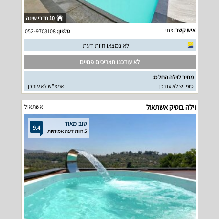
10 חדרי שינה
איש קשר:
צחי
טלפון:
052-9708108
לא נמצאו חוות דעת
לא עודכנו תאריכים פנויים
מחיר לוילה החל מ:
סופ"ש לא עודכן
אמצ"ש לא עודכן
וילה בוטיק אשתאול
אשתאול
טוב מאוד
9.4
5 חוות דעת אמיתיות