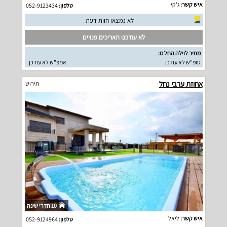
איש קשר:
ג'קי
טלפון:
052-9123434
לא נמצאו חוות דעת
לא עודכנו תאריכים פנויים
מחיר לוילה החל מ:
סופ"ש לא עודכן
אמצ"ש לא עודכן
אחוזת ערבי נחל
תירוש
10 חדרי שינה
איש קשר:
ליאל
טלפון:
052-9124964