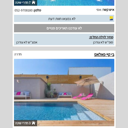
7 חדרי שינה
איש קשר:
אסי
טלפון:
052-9708180
לא נמצאו חוות דעת
לא עודכנו תאריכים פנויים
מחיר לוילה החל מ:
סופ"ש לא עודכן
אמצ"ש לא עודכן
בי קיי פאלאס
חדרה
3 חדרי שינה