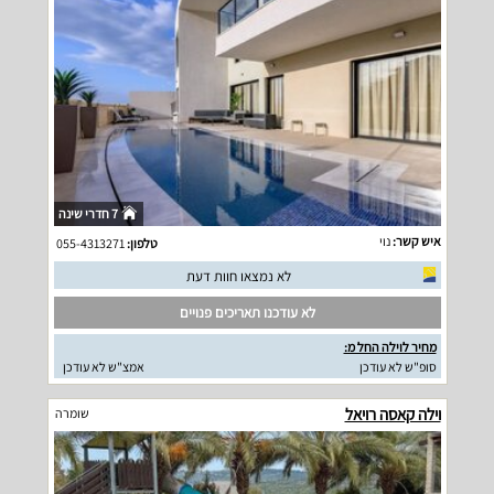
7 חדרי שינה
איש קשר:
נוי
טלפון:
055-4313271
לא נמצאו חוות דעת
לא עודכנו תאריכים פנויים
מחיר לוילה החל מ:
סופ"ש לא עודכן
אמצ"ש לא עודכן
וילה קאסה רויאל
שומרה