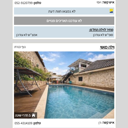
איש קשר:
יוסי
טלפון:
052-9120799
לא נמצאו חוות דעת
לא עודכנו תאריכים פנויים
מחיר לוילה החל מ:
סופ"ש לא עודכן
אמצ"ש לא עודכן
וילה מאווי
נוף כנרת
5 חדרי שינה
איש קשר:
רן
טלפון:
055-4314109