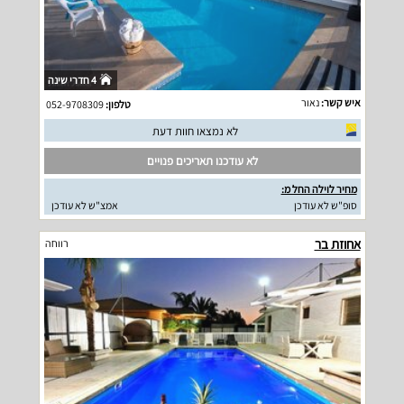
4 חדרי שינה
איש קשר:
נאור
טלפון:
052-9708309
לא נמצאו חוות דעת
לא עודכנו תאריכים פנויים
מחיר לוילה החל מ:
סופ"ש לא עודכן
אמצ"ש לא עודכן
אחוזת בר
רווחה