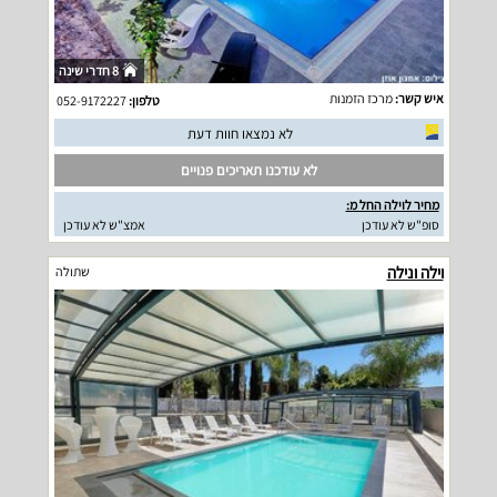
8 חדרי שינה
איש קשר:
מרכז הזמנות
טלפון:
052-9172227
לא נמצאו חוות דעת
לא עודכנו תאריכים פנויים
מחיר לוילה החל מ:
סופ"ש לא עודכן
אמצ"ש לא עודכן
וילה ונילה
שתולה