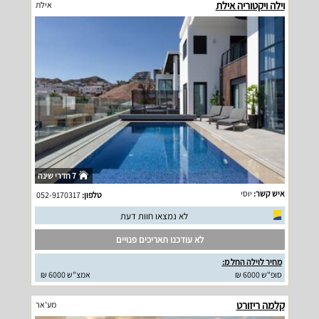
וילה ויקטוריה אילת
אילת
7 חדרי שינה
איש קשר:
יוסי
טלפון:
052-9170317
לא נמצאו חוות דעת
לא עודכנו תאריכים פנויים
מחיר לוילה החל מ:
סופ"ש 6000 ₪
אמצ"ש 6000 ₪
קלמה ריזורט
מע'אר