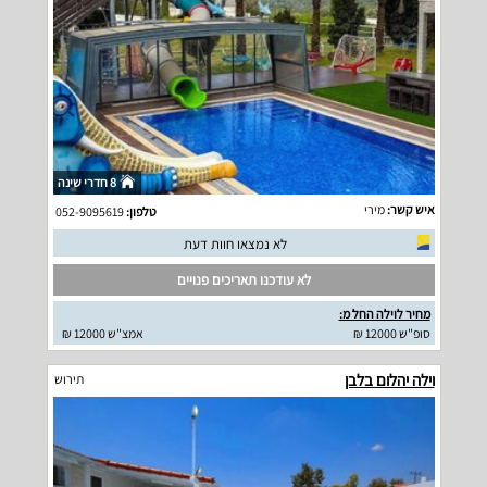
8 חדרי שינה
איש קשר:
מירי
טלפון:
052-9095619
לא נמצאו חוות דעת
לא עודכנו תאריכים פנויים
מחיר לוילה החל מ:
סופ"ש 12000 ₪
אמצ"ש 12000 ₪
וילה יהלום בלבן
תירוש