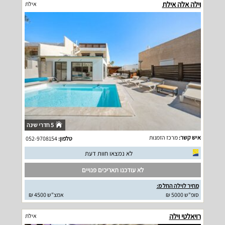
וילה אלה אילת
אילת
5 חדרי שינה
איש קשר:
מרכז הזמנות
טלפון:
052-9708154
לא נמצאו חוות דעת
לא עודכנו תאריכים פנויים
מחיר לוילה החל מ:
סופ"ש 5000 ₪
אמצ"ש 4500 ₪
רויאלטי וילה
אילת