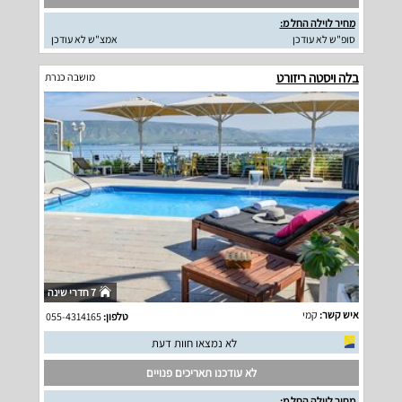
מחיר לוילה החל מ:
סופ"ש לא עודכן
אמצ"ש לא עודכן
בלה ויסטה ריזורט
מושבה כנרת
7 חדרי שינה
איש קשר:
קמי
טלפון:
055-4314165
לא נמצאו חוות דעת
לא עודכנו תאריכים פנויים
מחיר לוילה החל מ: