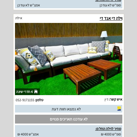
סופ"ש לא עודכן
אמצ"ש לא עודכן
וילה די אנד די
אילת
4 חדרי שינה
איש קשר:
דין
טלפון:
052-9171155
לא נמצאו חוות דעת
לא עודכנו תאריכים פנויים
מחיר לוילה החל מ:
סופ"ש 4000 ₪
אמצ"ש 4000 ₪