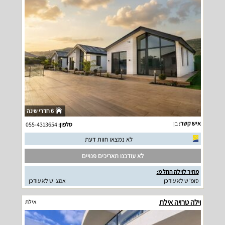
6 חדרי שינה
איש קשר:
בן
טלפון:
055-4313654
לא נמצאו חוות דעת
לא עודכנו תאריכים פנויים
מחיר לוילה החל מ:
סופ"ש לא עודכן
אמצ"ש לא עודכן
וילה טרויה אילת
אילת