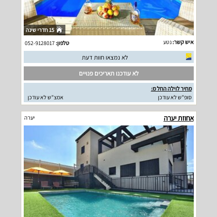
15 חדרי שינה
איש קשר:
נטע
טלפון:
052-9128017
לא נמצאו חוות דעת
לא עודכנו תאריכים פנויים
מחיר לוילה החל מ:
סופ"ש לא עודכן
אמצ"ש לא עודכן
אחוזת יערה
יערה