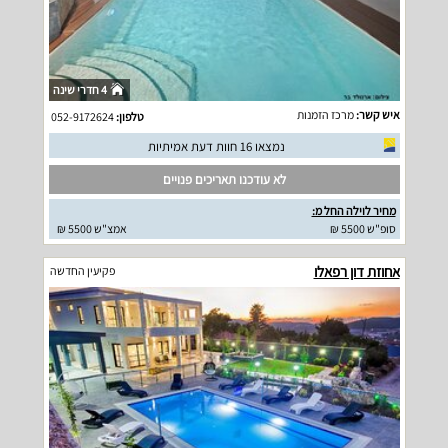
4 חדרי שינה
איש קשר:
מרכז הזמנות
טלפון:
052-9172624
נמצאו 16 חוות דעת אמיתיות
לא עודכנו תאריכים פנויים
מחיר לוילה החל מ:
סופ"ש 5500 ₪
אמצ"ש 5500 ₪
אחוזת דון רפאלו
פקיעין החדשה