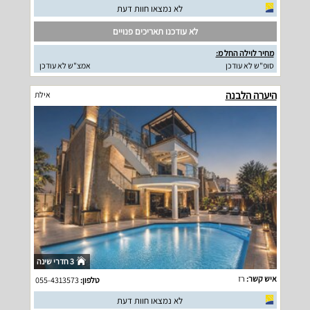
לא נמצאו חוות דעת
לא עודכנו תאריכים פנויים
מחיר לוילה החל מ:
סופ"ש לא עודכן
אמצ"ש לא עודכן
היערה הלבנה
אילת
3 חדרי שינה
איש קשר:
רז
טלפון:
055-4313573
לא נמצאו חוות דעת