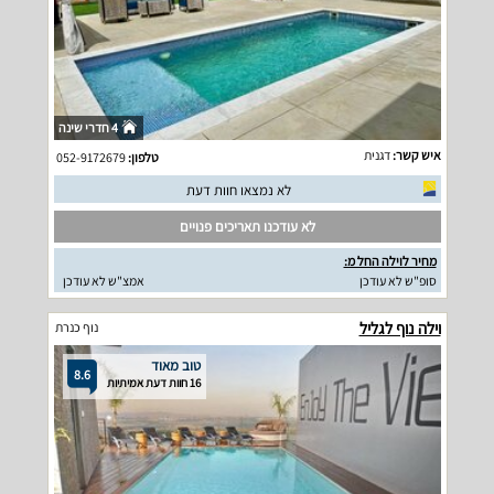
4 חדרי שינה
איש קשר:
דגנית
טלפון:
052-9172679
לא נמצאו חוות דעת
לא עודכנו תאריכים פנויים
מחיר לוילה החל מ:
סופ"ש לא עודכן
אמצ"ש לא עודכן
וילה נוף לגליל
נוף כנרת
טוב מאוד
8.6
16 חוות דעת אמיתיות