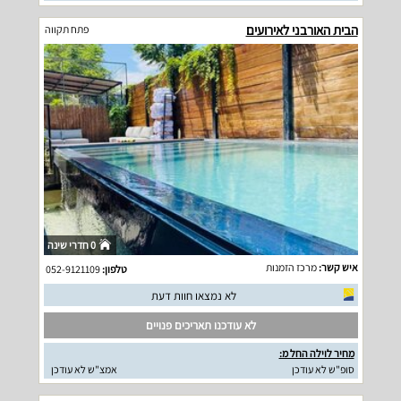
הבית האורבני לאירועים
פתח תקווה
0 חדרי שינה
איש קשר:
מרכז הזמנות
טלפון:
052-9121109
לא נמצאו חוות דעת
לא עודכנו תאריכים פנויים
מחיר לוילה החל מ:
סופ"ש לא עודכן
אמצ"ש לא עודכן