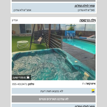
מחיר לוילה החל מ:
סופ"ש לא עודכן
אמצ"ש לא עודכן
וילה הרמוסה
עבדון
6 חדרי שינה
איש קשר:
רז
טלפון:
055-4313471
לא נמצאו חוות דעת
לא עודכנו תאריכים פנויים
מחיר לוילה החל מ: