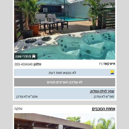
9 חדרי שינה
איש קשר:
רז
טלפון:
055-4314140
לא נמצאו חוות דעת
לא עודכנו תאריכים פנויים
מחיר לוילה החל מ:
סופ"ש לא עודכן
אמצ"ש לא עודכן
אחוזת הכוכבים
עמקה