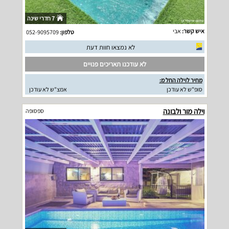
7 חדרי שינה
איש קשר:
אבי
טלפון:
052-9095709
לא נמצאו חוות דעת
לא עודכנו תאריכים פנויים
מחיר לוילה החל מ:
סופ"ש לא עודכן
אמצ"ש לא עודכן
וילה מור ולבונה
ספסופה