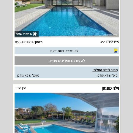
6 חדרי שינה
איש קשר:
יניב
טלפון:
055-4314214
לא נמצאו חוות דעת
לא עודכנו תאריכים פנויים
מחיר לוילה החל מ:
סופ"ש לא עודכן
אמצ"ש לא עודכן
וילה מונסון
עין יעקב