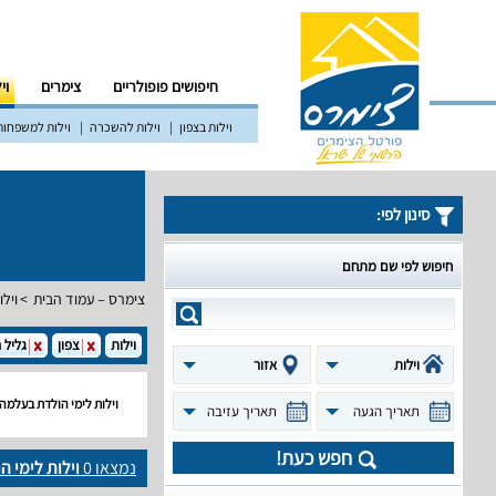
חיפושים פופולריים
צימרים
וי
וילות בצפון
וילות להשכרה
וילות למשפחות
סינון לפי:
חיפוש לפי שם מתחם
צימרס – עמוד הבית
וילו
וילות
צפון
גליל ה
וילות
אזור
וילות לימי הולדת בעלמה
תאריך הגעה
תאריך עזיבה
חפש כעת!
נמצאו
0
וילות לימי 