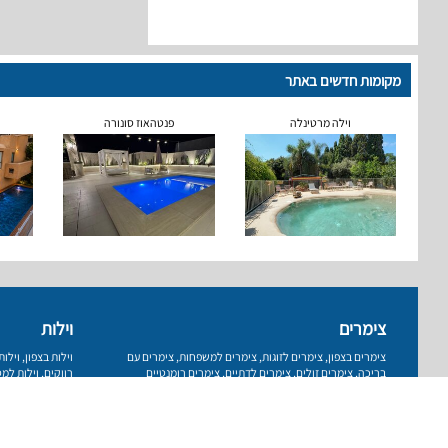
מקומות חדשים באתר
וילה מרטינלה
פנטהאוז סונורה
צימרים
וילות
צימרים בצפון
,
צימרים לזוגות
,
צימרים למשפחות
,
צימרים עם
וילות בצפון
,
וילו
בריכה
,
צימרים זולים
,
צימרים לדתיים
,
צימרים רומנטיים
רווקים
,
וילות למס
עמוד ראשי
רשימת מקומות
פרסום באתר
תנאי שימוש
מדיניות 