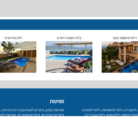
ריזורט פסגת הנוף
בלה ויסטה ריזורט
וילה מיראדור
סוויטות
ת להשכרה
,
וילות למשפחות
,
וילות למסיבת
סוויטות בצפון
,
צימרים לזוגות עם בריכה פרטית
,
ס
יבת רווקות
,
וילות נופש
,
וילות עם בריכה
צימרים יוקרתיים
,
צימרים מפוארים
,
סוויטות למ
לדתיים
פרטיות
מפת אתר
צור קשר