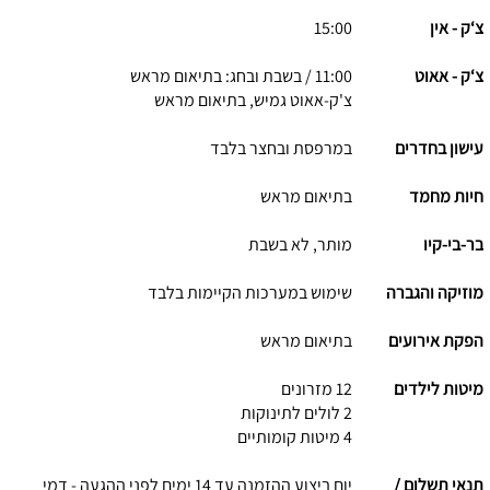
צ‘ק - אין
15:00
צ‘ק - אאוט
11:00 / בשבת ובחג: בתיאום מראש
צ'ק-אאוט גמיש, בתיאום מראש
עישון בחדרים
במרפסת ובחצר בלבד
חיות מחמד
בתיאום מראש
בר-בי-קיו
מותר, לא בשבת
מוזיקה והגברה
שימוש במערכות הקיימות בלבד
הפקת אירועים
בתיאום מראש
מיטות לילדים
12 מזרונים
2 לולים לתינוקות
4 מיטות קומותיים
תנאי תשלום /
יום ביצוע ההזמנה עד 14 ימים לפני ההגעה - דמי