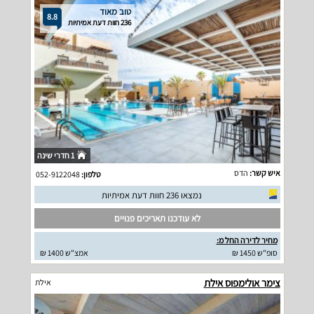
טוב מאוד
8.8
236 חוות דעת אמיתיות
1 חדרי שינה
איש קשר:
הדס
טלפון:
052-9122048
נמצאו 236 חוות דעת אמיתיות
לא עודכנו תאריכים פנויים
מחיר לדירה החל מ:
סופ"ש 1450 ₪
אמצ"ש 1400 ₪
צימר אולימפוס אילת
אילת