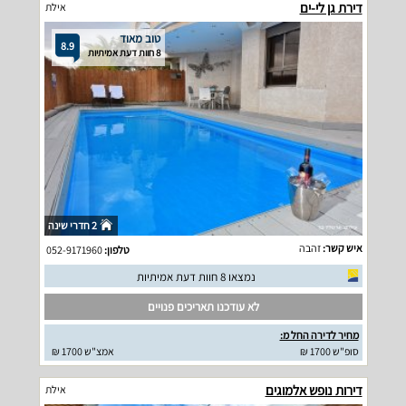
דירת גן לי-ים
אילת
טוב מאוד
8.9
8 חוות דעת אמיתיות
2 חדרי שינה
איש קשר:
זהבה
טלפון:
052-9171960
נמצאו 8 חוות דעת אמיתיות
לא עודכנו תאריכים פנויים
מחיר לדירה החל מ:
סופ"ש 1700 ₪
אמצ"ש 1700 ₪
דירות נופש אלמוגים
אילת