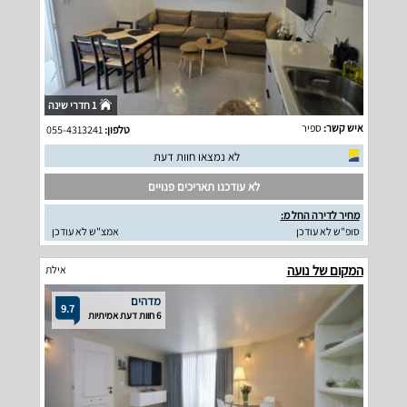
1 חדרי שינה
איש קשר:
ספיר
טלפון:
055-4313241
לא נמצאו חוות דעת
לא עודכנו תאריכים פנויים
מחיר לדירה החל מ:
סופ"ש לא עודכן
אמצ"ש לא עודכן
המקום של נועה
אילת
מדהים
9.7
6 חוות דעת אמיתיות