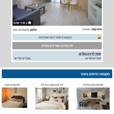
1 חדרי שינה
איש קשר:
אושרת
טלפון:
052-9170205
נמצאו 6 חוות דעת אמיתיות
לא עודכנו תאריכים פנויים
מחיר לדירה החל מ:
סופ"ש 700 ₪
אמצ"ש 700 ₪
מקומות חדשים באתר
סוויטת פאן באילת
אירוח גיואנה באילת
סוויטת גויאבה