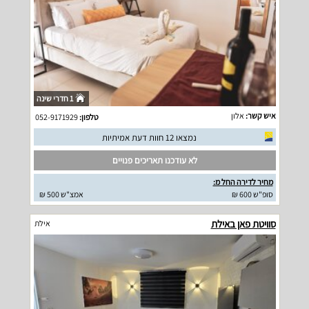
1 חדרי שינה
איש קשר:
אלון
טלפון:
052-9171929
נמצאו 12 חוות דעת אמיתיות
לא עודכנו תאריכים פנויים
מחיר לדירה החל מ:
סופ"ש 600 ₪
אמצ"ש 500 ₪
סוויטת פאן באילת
אילת