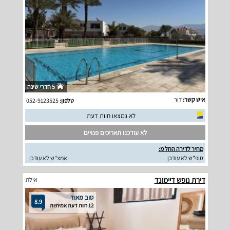
5 חדרי שינה
איש קשר:
דור
טלפון:
052-9123525
לא נמצאו חוות דעת
לא עודכנו תאריכים פנויים
מחיר לדירה החל מ:
סופ"ש לא עודכן
אמצ"ש לא עודכן
דירת נופש דיימונד
אילת
טוב מאוד
8.9
12 חוות דעת אמיתיות