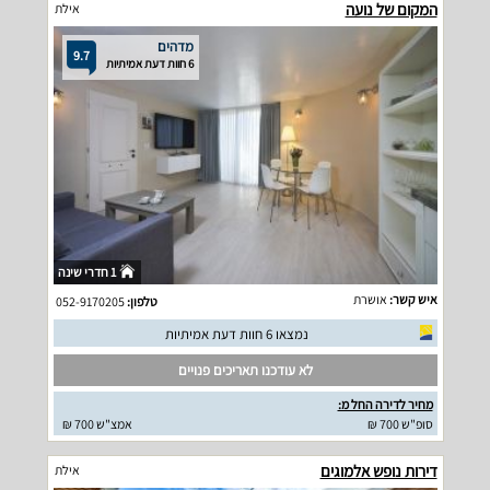
המקום של נועה
אילת
מדהים
9.7
6 חוות דעת אמיתיות
1 חדרי שינה
איש קשר:
אושרת
טלפון:
052-9170205
נמצאו 6 חוות דעת אמיתיות
לא עודכנו תאריכים פנויים
מחיר לדירה החל מ:
סופ"ש 700 ₪
אמצ"ש 700 ₪
דירות נופש אלמוגים
אילת