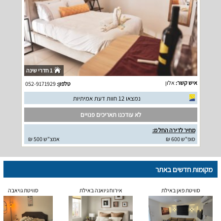
1 חדרי שינה
איש קשר:
אלון
טלפון:
052-9171929
נמצאו 12 חוות דעת אמיתיות
לא עודכנו תאריכים פנויים
מחיר לדירה החל מ:
סופ"ש 600 ₪
אמצ"ש 500 ₪
מקומות חדשים באתר
סוויטת פאן באילת
אירוח גיואנה באילת
סוויטת גויאבה