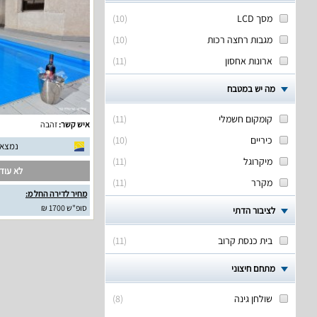
מסך LCD
(
10
)
מגבות רחצה רכות
(
10
)
ארונות אחסון
(
11
)
מה יש במטבח
קומקום חשמלי
(
11
)
איש קשר:
זהבה
כיריים
(
10
)
נמצאו 8 חוות דעת אמ
מיקרוגל
(
11
)
לא עודכ
מקרר
(
11
)
מחיר לדירה החל מ:
סופ"ש 1700 ₪
לציבור הדתי
בית כנסת קרוב
(
11
)
מתחם חיצוני
שולחן גינה
(
8
)