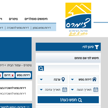
חיפושים פופולריים
צימרים
וי
דירות נופש בצפון
דירות נופש להשכרה
דיר
סינון לפי:
חיפוש לפי שם מתחם
צימרס – עמוד הבית
דיר
דירות נופש
דרום
דירות נופש
ערבה
דירות נופש להשכרה בער
תאריך הגעה
תאריך עזיבה
דירות נופש להשכרה באי
חפש כעת!
11
דירות נופש להשכ