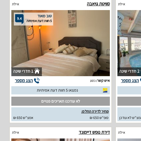
סוויטת גויאבה
אילת
אילת
טוב מאוד
9.4
5 חוות דעת אמיתיות
2 חדרי שינה
1 חדרי שינה
הצג מספר
הצג מספר
איש קשר:
נטע
נמצאו 5 חוות דעת אמיתיות
לא עודכנו תאריכים פנויים
מחיר לדירה החל מ:
מצ"ש לא עודכן
סופ"ש 650 ₪
אמצ"ש 650 ₪
דירת נופש דיימונד
אילת
אילת