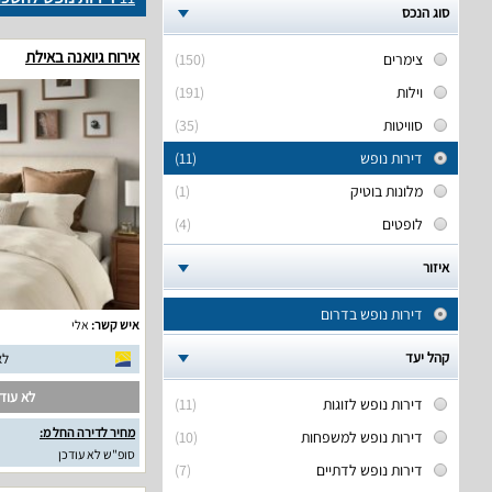
סוג הנכס
אירוח גיואנה באילת
צימרים
(150)
וילות
(191)
סוויטות
(35)
דירות נופש
(11)
מלונות בוטיק
(1)
לופטים
(4)
איזור
דירות נופש בדרום
איש קשר:
אלי
קהל יעד
לא
לא עודכ
דירות נופש לזוגות
(11)
מחיר לדירה החל מ:
דירות נופש למשפחות
(10)
סופ"ש לא עודכן
דירות נופש לדתיים
(7)