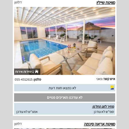
סוויטת שיילין
דלתון
1 יחידות אירוח
איש קשר:
פאני
טלפון:
055-4312615
לא נמצאו חוות דעת
לא עודכנו תאריכים פנויים
מחיר לזוג החל מ:
סופ"ש לא עודכן
אמצ"ש לא עודכן
סוויטת אריאה סינמה
דלתון