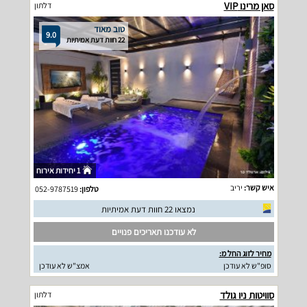
סאן מרינו VIP
דלתון
טוב מאוד
9.0
22 חוות דעת אמיתיות
1 יחידות אירוח
איש קשר:
יריב
טלפון:
052-9787519
נמצאו 22 חוות דעת אמיתיות
לא עודכנו תאריכים פנויים
מחיר לזוג החל מ:
סופ"ש לא עודכן
אמצ"ש לא עודכן
סוויטות ניו גולד
דלתון