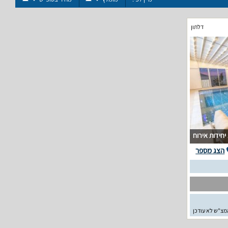
דלתון
וח
הצג מספר
מצ"ש לא עודכן