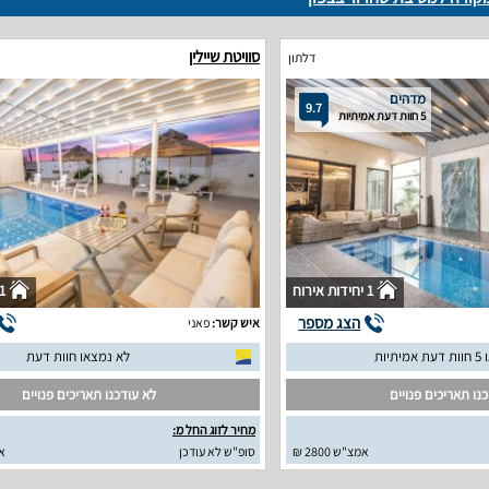
סוויטת שיילין
דלתון
מדהים
9.7
5 חוות דעת אמיתיות
1 יחידות אירוח
1 יחידות איר
הצג מספר
איש קשר:
פאני
יתיות
לא נמצאו חוות דעת
נו תאריכים פנויים
לא עודכנו תאריכים פנויים
מחיר לזוג החל מ:
אמצ"ש 2800 ₪
סופ"ש לא עודכן
א