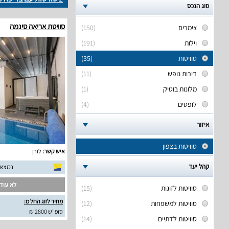
סוג הנכס
סוויטת אריאה סינמה
צימרים
(150)
וילות
(191)
סוויטות
(35)
דירות נופש
(11)
מלונות בוטיק
(1)
לופטים
(4)
איזור
סוויטות בצפון
איש קשר:
לורן
קהל יעד
נמצאו 5 חוות דעת אמ
לא עודכ
סוויטות לזוגות
(15)
מחיר לזוג החל מ:
סוויטות למשפחות
(12)
סופ"ש 2800 ₪
סוויטות לדתיים
(14)