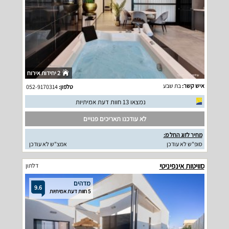
2 יחידות אירוח
איש קשר:
בת שבע
טלפון:
052-9170314
נמצאו 13 חוות דעת אמיתיות
לא עודכנו תאריכים פנויים
מחיר לזוג החל מ:
סופ"ש לא עודכן
אמצ"ש לא עודכן
סוויטות אינפיניטי
דלתון
מדהים
9.6
5 חוות דעת אמיתיות