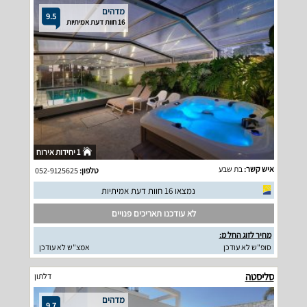
מדהים
9.5
16 חוות דעת אמיתיות
1 יחידות אירוח
איש קשר:
בת שבע
טלפון:
052-9125625
נמצאו 16 חוות דעת אמיתיות
לא עודכנו תאריכים פנויים
מחיר לזוג החל מ:
סופ"ש לא עודכן
אמצ"ש לא עודכן
סליסטה
דלתון
מדהים
9.7