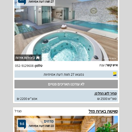
27 חוות דעת אמיתיות
3 יחידות אירוח
איש קשר:
ענת
טלפון:
052-9129608
נמצאו 27 חוות דעת אמיתיות
לא עודכנו תאריכים פנויים
מחיר לזוג החל מ:
סופ"ש 2500 ₪
אמצ"ש 2200 ₪
סוויטות בארות מזל
מגדל
מדהים
9.6
10 חוות דעת אמיתיות