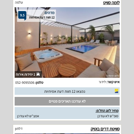
לומה סוויט
עלמה
מדהים
9.5
12 חוות דעת אמיתיות
1 יחידות אירוח
איש קשר:
לידור
טלפון:
052-9095506
נמצאו 12 חוות דעת אמיתיות
לא עודכנו תאריכים פנויים
מחיר לזוג החל מ:
סופ"ש לא עודכן
אמצ"ש לא עודכן
סוויטת דרים בוטיק
דלתון