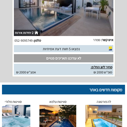
2 יחידות אירוח
איש קשר:
סמדר
טלפון:
052-9095749
נמצאו 5 חוות דעת אמיתיות
לא עודכנו תאריכים פנויים
מחיר לזוג החל מ:
סופ"ש 2000 ₪
אמצ"ש 2000 ₪
מקומות חדשים באתר
לה פורטונה
סוויטות עלמא
סוויטות מלודי